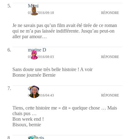
Mimi
03/09/2016/09:18
RÉPONDRE
Je ne savais pas qu’un film avait été tirée de ce roman
qui ne m’a pas laissée indifférente. Jusqu’au peut-on
aller par amour…
marine D
03/09/2016/08:03
RÉPONDRE
Sans doute une très belle histoire ! A voir
Bonne journée Bernie
dom
03/09/2016/04:43
RÉPONDRE
Tiens, cette histoire me « dit » quelque chose … Mais
chais pus …
Bon week end !
Bisoux, bernie
themetis