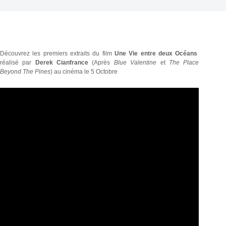
Découvrez les premiers extraits du film
Une Vie entre deux Océans
réalisé par
Derek Cianfrance
(Après
Blue Valentine
et
The Place
Beyond The Pines
) au cinéma le 5 Octobre