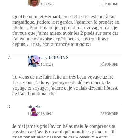
11/09/2016/12:49
RÉPONDRE
Quel beau billet Bernard, en effet le ciel est tout à fait
magnifique, j’adore le regarder, l’admirer, le prendre en
photo… Pour l’avion je la prend pour voyager mais je
t’avoue que j’aime mieux avoir les 2 pieds sur terre car
j’ai eu une mauvaise expérience et, pas trop brave
depuis… Bise, bon dimanche tout doux!
Fabymary POPPINS
11/09/2016/11:29
RÉPONDRE
Tu viens de me faire faire un très beau voyage azuré.
Les avions j’adore, synonyme de dépaysement, de
voyage et voyager j’adore et je voulais devenir hôtesse
de l’air. bon dimanche
aimela
11/09/2016/10:09
RÉPONDRE
Je n’ai jamais pris l’avion hélas mais Je comprends ta
passion car j’avais un ami qui adorait les planeurs , il
m’en parlait avec passion de ces « oiseaux » et du