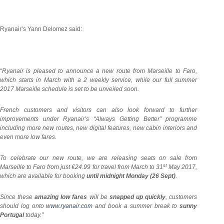
Ryanair’s Yann Delomez said:
“Ryanair is pleased to announce a new route from Marseille to Faro,
which starts in March with a 2 weekly service, while our full summer
2017 Marseille schedule is set to be unveiled soon.
French customers and visitors can also look forward to further
improvements under Ryanair’s “Always Getting Better” programme
including more new routes, new digital features, new cabin interiors and
even more low fares.
T
o celebrate our new route, we are releasing seats on sale from
st
Marseille to Faro from just €24.99 for travel from March to 31
May 2017,
which are available for booking
until midnight Monday (26 Sept)
.
Since these
amazing low fares
will be
snapped up quickly
, customers
should log onto
www.ryanair.com
and book a summer break to
sunny
Portugal
today.”