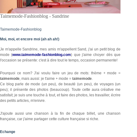
Taimemode-Fashionblog - Sandrine
Taimemode-Fashionblog
Moi, moi, et encore moi (ah ah ah!)
Je m'appelle Sandrine, mes amis m'appellent Sand, j'ai un petit blog de
mode (
www.taimemode-fashionblog.com
) que j'aime choyer dès que
l'occasion se présente: c'est à dire tout le temps, occasion permanente!
Pourquoi ce nom? J'ai voulu faire un jeu de mots: thème + mode =
taimemode
, mais aussi: je t'aime + mode =
taimemode
.
Ce blog parle de mode (un peu), de beauté (un peu), de voyages (un
peu); il présente des photos (beaucoup). Toute cette aura créative me
satisfait; je suis une touche à tout, et faire des photos, les travailler, écrire
des petits articles, m'enivre.
J'ajoute aussi une chanson à la fin de chaque billet, une chanson
française, car j'aime partager cette culture française si riche.
Echange