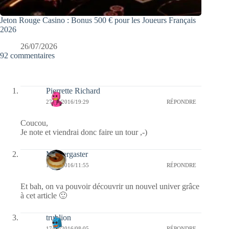
Jeton Rouge Casino : Bonus 500 € pour les Joueurs Français
2026
26/07/2026
92 commentaires
Pierrette Richard
27/08/2016/19:29
RÉPONDRE
Coucou,
Je note et viendrai donc faire un tour ,-)
Messergaster
18/08/2016/11:55
RÉPONDRE
Et bah, on va pouvoir découvrir un nouvel univer grâce
à cet article 🙂
trublion
17/08/2016/08:05
RÉPONDRE