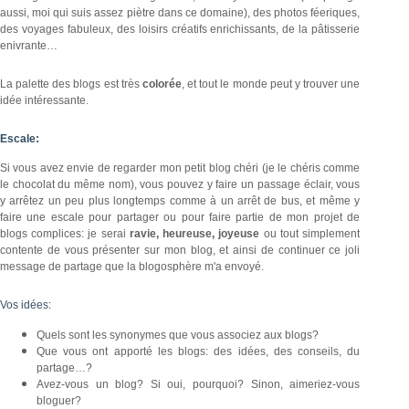
aussi, moi qui suis assez piètre dans ce domaine), des photos féeriques,
des voyages fabuleux, des loisirs créatifs enrichissants, de la pâtisserie
enivrante…
La palette des blogs est très
colorée
, et tout le monde peut y trouver une
idée intéressante.
Escale:
Si vous avez envie de regarder mon petit blog chéri (je le chéris comme
le chocolat du même nom), vous pouvez y faire un passage éclair, vous
y arrêtez un peu plus longtemps comme à un arrêt de bus, et même y
faire une escale pour partager ou pour faire partie de mon projet de
blogs complices: je serai
ravie, heureuse, joyeuse
ou tout simplement
contente de vous présenter sur mon blog, et ainsi de continuer ce joli
message de partage que la blogosphère m'a envoyé.
Vos idées:
Quels sont les synonymes que vous associez aux blogs?
Que vous ont apporté les blogs: des idées, des conseils, du
partage…?
Avez-vous un blog? Si oui, pourquoi? Sinon, aimeriez-vous
bloguer?