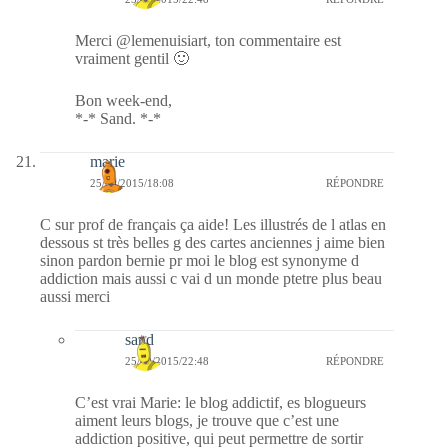
Merci @lemenuisiart, ton commentaire est
vraiment gentil 🙂
Bon week-end,
*-* Sand. *-*
marie
25/09/2015/18:08
RÉPONDRE
C sur prof de français ça aide! Les illustrés de l atlas en
dessous st très belles g des cartes anciennes j aime bien
sinon pardon bernie pr moi le blog est synonyme d
addiction mais aussi c vai d un monde ptetre plus beau
aussi merci
sand
25/09/2015/22:48
RÉPONDRE
C’est vrai Marie: le blog addictif, es blogueurs
aiment leurs blogs, je trouve que c’est une
addiction positive, qui peut permettre de sortir