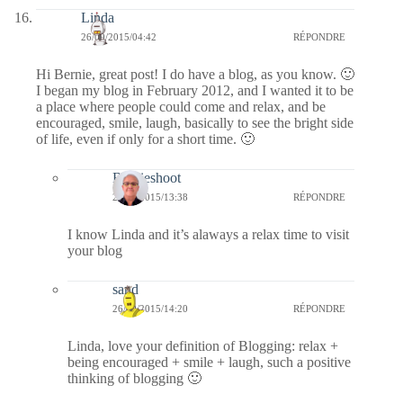
Linda
26/09/2015/04:42
RÉPONDRE
Hi Bernie, great post! I do have a blog, as you know. 🙂
I began my blog in February 2012, and I wanted it to be
a place where people could come and relax, and be
encouraged, smile, laugh, basically to see the bright side
of life, even if only for a short time. 🙂
Bernieshoot
26/09/2015/13:38
RÉPONDRE
I know Linda and it’s alaways a relax time to visit
your blog
sand
26/09/2015/14:20
RÉPONDRE
Linda, love your definition of Blogging: relax +
being encouraged + smile + laugh, such a positive
thinking of blogging 🙂