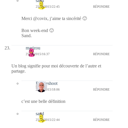
sand
25/09/2015/22:45
RÉPONDRE
Merci @covix, j’aime ta sincérité 🙂
Bon week-end 🙂
Sand.
marizou
25/09/2015/16:37
RÉPONDRE
Un blog signifie pour moi découverte de l’autre et
partage.
Bernieshoot
25/09/2015/18:06
RÉPONDRE
c’est une belle définition
sand
25/09/2015/22:44
RÉPONDRE