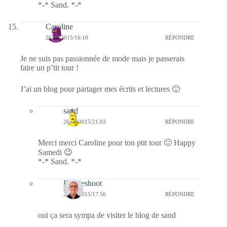
*-* Sand. *-*
Caroline
26/09/2015/16:10
RÉPONDRE
Je ne suis pas passionnée de mode mais je passerais
faire un p’tit tour !
J’ai un blog pour partager mes écrits et lectures 🙂
sand
26/09/2015/21:03
RÉPONDRE
Merci merci Caroline pour ton ptit tour 🙂 Happy
Samedi 😉
*-* Sand. *-*
Bernieshoot
27/09/2015/17:56
RÉPONDRE
oui ça sera sympa de visiter le blog de sand