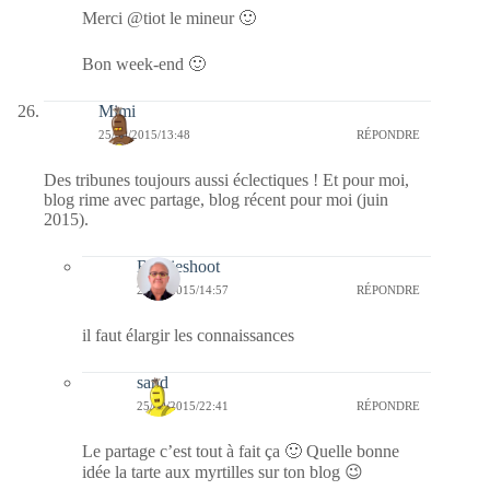
Merci @tiot le mineur 🙂
Bon week-end 🙂
Mimi
25/09/2015/13:48
RÉPONDRE
Des tribunes toujours aussi éclectiques ! Et pour moi,
blog rime avec partage, blog récent pour moi (juin
2015).
Bernieshoot
25/09/2015/14:57
RÉPONDRE
il faut élargir les connaissances
sand
25/09/2015/22:41
RÉPONDRE
Le partage c’est tout à fait ça 🙂 Quelle bonne
idée la tarte aux myrtilles sur ton blog 😉