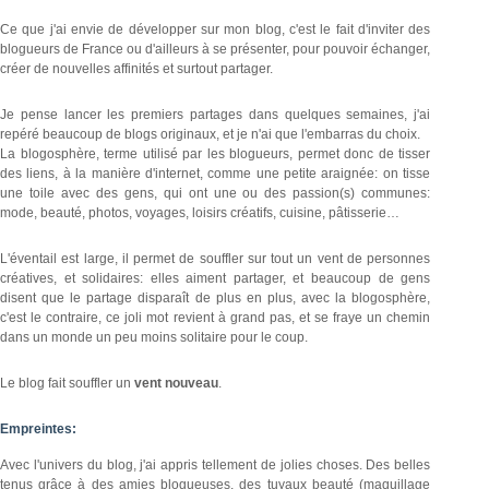
Ce que j'ai envie de développer sur mon blog, c'est le fait d'inviter des
blogueurs de France ou d'ailleurs à se présenter, pour pouvoir échanger,
créer de nouvelles affinités et surtout partager.
Je pense lancer les premiers partages dans quelques semaines, j'ai
repéré beaucoup de blogs originaux, et je n'ai que l'embarras du choix.
La blogosphère, terme utilisé par les blogueurs, permet donc de tisser
des liens, à la manière d'internet, comme une petite araignée: on tisse
une toile avec des gens, qui ont une ou des passion(s) communes:
mode, beauté, photos, voyages, loisirs créatifs, cuisine, pâtisserie…
L'éventail est large, il permet de souffler sur tout un vent de personnes
créatives, et solidaires: elles aiment partager, et beaucoup de gens
disent que le partage disparaît de plus en plus, avec la blogosphère,
c'est le contraire, ce joli mot revient à grand pas, et se fraye un chemin
dans un monde un peu moins solitaire pour le coup.
Le blog fait souffler un
vent nouveau
.
Empreintes:
Avec l'univers du blog, j'ai appris tellement de jolies choses. Des belles
tenus grâce à des amies blogueuses, des tuyaux beauté (maquillage