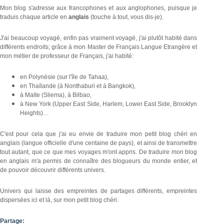
Mon blog s'adresse aux francophones et aux anglophones, puisque je
traduis chaque article en
anglais
(touche à tout, vous dis-je).
J'ai beaucoup voyagé, enfin pas vraiment voyagé, j'ai plutôt habité dans
différents endroits; grâce à mon Master de Français Langue Etrangère et
mon métier de professeur de Français, j'ai habité:
en Polynésie (sur l'île de Tahaa),
en Thaïlande (à Nonthaburi et à Bangkok),
à Malte (Sliema), à Bilbao,
à New York (Upper East Side, Harlem, Lower East Side, Brooklyn
Heights)…
C'est pour cela que j'ai eu envie de traduire mon petit blog chéri en
anglais (langue officielle d'une centaine de pays), et ainsi de transmettre
tout autant, que ce que mes voyages m'ont appris. De traduire mon blog
en anglais m'a permis de connaître des blogueurs du monde entier, et
de pouvoir découvrir différents univers.
Univers qui laisse des empreintes de partages différents, empreintes
dispersées ici et là, sur mon petit blog chéri.
Partage: