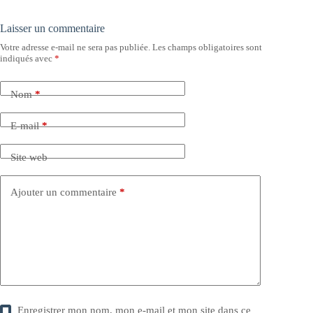
Laisser un commentaire
Votre adresse e-mail ne sera pas publiée.
Les champs obligatoires sont
indiqués avec
*
Nom
*
E-mail
*
Site web
Ajouter un commentaire
*
Enregistrer mon nom, mon e-mail et mon site dans ce