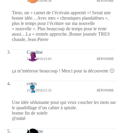
26/08/2016/06:56
RÉPONDRE
Tiens, un « carnet de l’écrivain apprenti »! Serait une
bonne idée…Avec mes « chroniques plandalènes »,
plus le temps pour l’écriture sur ma nouvelle
« nouvelle ». Plus beaucoup de temps pour le reste
aussi…La « rentrée approche..Bonne journée TRES
chaude, Jean-Pierre
Caroline
25/08/2016/23:05
RÉPONDRE
ça m’intéresse beaucoup ! Merci pour la découverte 🙂
covix
25/08/2016/22:25
RÉPONDRE
Une idée séduisante pour qui veux coucher les mots sur
le quadrillage d’un cahier à spirale.
bonne fin de soirée
@mitié
Marylou