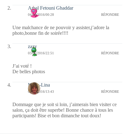
Amal Fetouni Ghaddar
04/07/2016/00:28
RÉPONDRE
Une malchance de ne pouvoir y assister,j’adore la
photo,bonne fin de soirée!!!!
zazy
03/07/2016/22:51
RÉPONDRE
J’ai voté !
De belles photos
Maria-Lina
03/07/2016/13:43
RÉPONDRE
Dommage que je soit si loin, j’aimerais bien visiter ce
salon, ça doit être superbe! Bonne chance à tous les
participants! Bise et bon dimanche tout doux!