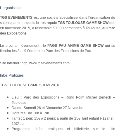
L’organisation
TGS EVENEMENTS
est une société spécialisée dans l’organisation de
salons parmi lesquels le très réputé
TGS TOULOUSE GAME SHOW
qui,
en novembre 2015, a rassemblé 50.000 personnes à
Toulouse, au Parc
des Expositions
.
Le prochain événement : le
PAGS PAU ANIME GAME SHOW
qui se
tiendra les 8 et 9 Octobre au Parc des Expositions de Pau.
Site internet : http :www.tgsevenements.com
Infos Pratiques
TGS TOULOUSE GAME SHOW 2016
Lieu : Parc des Expositions – Rond Point Michel Benech –
Toulouse
Dates : Samedi 26 et Dimanche 27 Novembre
Horaires : de 10h à 19h.
Tarifs : 1 jour: 15€ // 2 jours: à partir de 25€ Tarif enfant (-12ans) :
10€/jour
Programme, Infos pratiques et billetterie sur le site