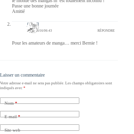
le monde des mangas m’ est totalement inconnu !
Passe une bonne journée
Amitié
jill bill
28/07/2016/06:43
RÉPONDRE
Pour les amateurs de manga… merci Bernie !
Laisser un commentaire
Votre adresse e-mail ne sera pas publiée.
Les champs obligatoires sont
indiqués avec
*
Nom
*
E-mail
*
Site web