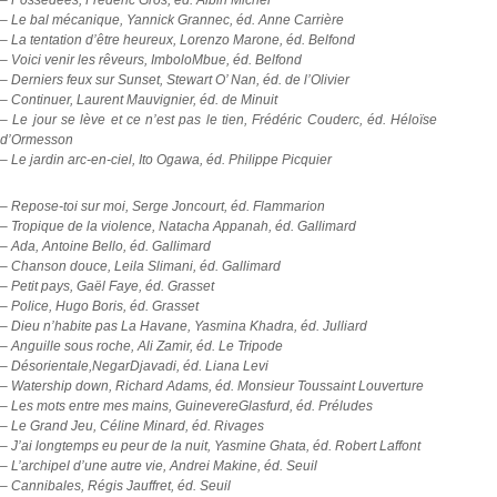
– Le bal mécanique, Yannick Grannec, éd. Anne Carrière
– La tentation d’être heureux, Lorenzo Marone, éd. Belfond
– Voici venir les rêveurs, ImboloMbue, éd. Belfond
– Derniers feux sur Sunset, Stewart O’ Nan, éd. de l’Olivier
– Continuer, Laurent Mauvignier, éd. de Minuit
– Le jour se lève et ce n’est pas le tien, Frédéric Couderc, éd. Héloïse
d’Ormesson
– Le jardin arc-en-ciel, Ito Ogawa, éd. Philippe Picquier
– Repose-toi sur moi, Serge Joncourt, éd. Flammarion
– Tropique de la violence, Natacha Appanah, éd. Gallimard
– Ada, Antoine Bello, éd. Gallimard
– Chanson douce, Leila Slimani, éd. Gallimard
– Petit pays, Gaël Faye, éd. Grasset
– Police, Hugo Boris, éd. Grasset
– Dieu n’habite pas La Havane, Yasmina Khadra, éd. Julliard
– Anguille sous roche, Ali Zamir, éd. Le Tripode
– Désorientale,NegarDjavadi, éd. Liana Levi
– Watership down, Richard Adams, éd. Monsieur Toussaint Louverture
– Les mots entre mes mains, GuinevereGlasfurd, éd. Préludes
– Le Grand Jeu, Céline Minard, éd. Rivages
– J’ai longtemps eu peur de la nuit, Yasmine Ghata, éd. Robert Laffont
– L’archipel d’une autre vie, Andrei Makine, éd. Seuil
– Cannibales, Régis Jauffret, éd. Seuil