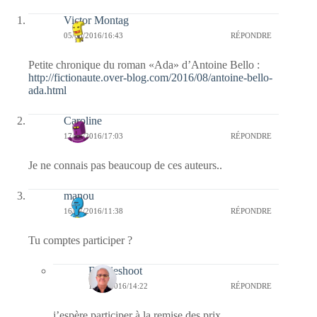
Victor Montag
05/08/2016/16:43
RÉPONDRE
Petite chronique du roman «Ada» d’Antoine Bello :
http://fictionaute.over-blog.com/2016/08/antoine-bello-
ada.html
Caroline
17/07/2016/17:03
RÉPONDRE
Je ne connais pas beaucoup de ces auteurs..
manou
16/07/2016/11:38
RÉPONDRE
Tu comptes participer ?
Bernieshoot
16/07/2016/14:22
RÉPONDRE
j’espère participer à la remise des prix