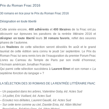
Prix du Roman Fnac 2016
30 romans en lice pour le Prix du Roman Fnac 2016
Désignation en toute liberté
Cette année encore,
400 adhérents
et
400 libraires
de la Fnac ont pu
découvrir sur épreuves les parutions de la rentrée littéraire 2016 et
désigner en toute liberté
leurs
30 romans favoris
, reflet des oeuvres
phares de l’automne.
Les
finalistes
de cette sélection seront dévoilés fin août et le grand
lauréat de cette édition sera connu le jeudi 1er septembre. Le Prix du
Roman Fnac lui sera remis lors de l’inauguration du premier Forum Fnac
Livres au Carreau du Temple de Paris par son invité d’honneur,
l’écrivain américain Jonathan Franzen.
Qui parmi cette sélection succèdera à
Laurent Binet
et son roman «
La
septième fonction du langage
» ?
LA SÉLECTION DES 30 ROMANS DE LA RENTRÉE LITTÉRAIRE FNAC
– Un paquebot dans les arbres, Valentine Goby, éd. Actes Sud
– 14 juillet, Eric Vuillard, éd. Actes Sud
– Ecoutez nos défaites, Laurent Gaudé, éd. Actes Sud
– Sur cette terre comme au ciel, Davide Enia, éd. Albin Michel
– Possédées, Frédéric Gros, éd. Albin Michel