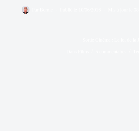
Par
Bernie
Publié le
10/06/2016
Mis à jour le
08
Sortie Cinéma : La loi de la 
Dans
Films
5 commentaires
Te