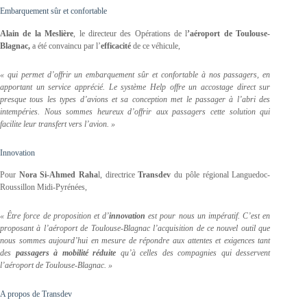
Embarquement sûr et confortable
Alain de la Meslière
, le directeur des Opérations de l
’aéroport de Toulouse-
Blagnac,
a été convaincu par l’
efficacité
de ce véhicule,
« qui permet d’offrir un embarquement sûr et confortable à nos passagers, en
apportant un service apprécié. Le système Help offre un accostage direct sur
presque tous les types d’avions et sa conception met le passager à l’abri des
intempéries. Nous sommes heureux d’offrir aux passagers cette solution qui
facilite leur transfert vers l’avion. »
Innovation
Pour
Nora Si-Ahmed Raha
l, directrice
Transdev
du pôle régional Languedoc-
Roussillon Midi-Pyrénées,
« Être force de proposition et d’
innovation
est pour nous un impératif. C’est en
proposant à l’aéroport de Toulouse-Blagnac l’acquisition de ce nouvel outil que
nous sommes aujourd’hui en mesure de répondre aux attentes et exigences tant
des
passagers à mobilité réduite
qu’à celles des compagnies qui desservent
l’aéroport de Toulouse-Blagnac. »
A propos de Transdev