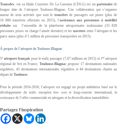
Transdev
, via sa filiale Courriers De La Garonne (CDLG) est un
partenaire
de
longue date de l’aéroport Toulouse-Blagnac. Une collaboration qui s’organise
autour de trois activités que sont le
transfert
de passagers sur pistes (plus de
16 000 transferts effectués en 2015), l’
assistance aux personnes à mobilité
réduite
sur l’ensemble de la plateforme aéroportuaire toulousaine (33 828
personnes prises en charge l’année dernière) et les
navettes
entre l’aérogare et les
parcs autos (plus d’1 million de personnes transportées en 2015).
À propos de l’aéroport de Toulouse-Blagnac
e
er
5
aéroport français
pour le trafic passager (7,67 millions en 2015) et 1
aéroport
régional de fret en France,
Toulouse-Blagna
c propose 17 destinations nationales
régulières, 43 destinations internationales régulières et 44 destinations charter au
départ de
Toulouse
.
Pour la période 2016-2018, l’aéroport est engagé un projet ambitieux basé sur le
développement du trafic européen low cost et long-courrier international, la
croissance de l’offre commerciale en aérogare et la diversification immobilière.
Partagez l'inspiration