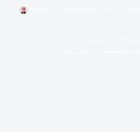
Par
Bernie
Publié le
08/06/2016
Mis à jour le
04/
Entre deux feux – Georges
Dans
Lecture
8 commentaires
T