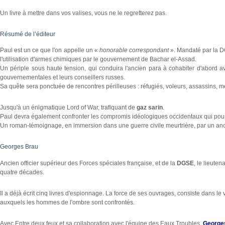
Un livre à mettre dans vos valises, vous ne le regretterez pas.
Résumé de l’éditeur
Paul est un ce que l'on appelle un «
honorable correspondant
». Mandaté par la
l'utilisation d'armes chimiques par le gouvernement de Bachar el-Assad.
Un périple sous haute tension, qui conduira l'ancien para à cohabiter d'abord ave
gouvernementales et leurs conseillers russes.
Sa quête sera ponctuée de rencontres périlleuses : réfugiés, voleurs, assassins, m
Jusqu'à un énigmatique Lord of War, trafiquant de
gaz sarin
.
Paul devra également confronter les compromis idéologiques occidentaux qui pouss
Un roman-témoignage, en immersion dans une guerre civile meurtrière, par un anci
Georges Brau
Ancien officier supérieur des Forces spéciales française, et de la
DGSE
, le lieute
quatre décades.
Il a déjà écrit cinq livres d'espionnage. La force de ses ouvrages, consiste dans le
auxquels les hommes de l'ombre sont confrontés.
Avec Entre deux feux et sa collaboration avec l'équipe des Eaux Troubles,
George