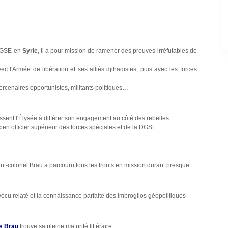
 DGSE en
Syrie
, il a pour mission de ramener des preuves irréfutables de
c l'Armée de libération et ses alliés djihadistes, puis avec les forces
ercenaires opportunistes, militants politiques…
ent l'Élysée à différer son engagement au côté des rebelles.
en officier supérieur des forces spéciales et de la DGSE.
nant-colonel Brau a parcouru tous les fronts en mission durant presque
 vécu relaté et la connaissance parfaite des imbroglios géopolitiques
s Brau
trouve sa pleine maturité littéraire.