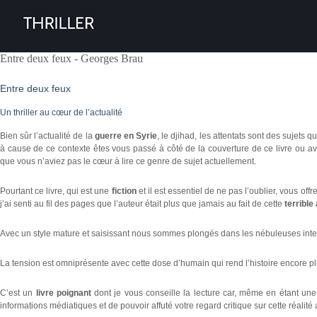
Entre deux feux - Georges Brau
Entre deux feux
Un thriller au cœur de l’actualité
Bien sûr l’actualité de la
guerre en Syrie
, le djihad, les attentats sont des sujets
à cause de ce contexte êtes vous passé à côté de la couverture de ce livre ou a
que vous n’aviez pas le cœur à lire ce genre de sujet actuellement.
Pourtant ce livre, qui est une
fiction
et il est essentiel de ne pas l’oublier, vous off
j’ai senti au fil des pages que l’auteur était plus que jamais au fait de cette
terrible
Avec un style mature et saisissant nous sommes plongés dans les nébuleuses int
La tension est omniprésente avec cette dose d’humain qui rend l’histoire encore pl
C’est un
livre poignant
dont je vous conseille la lecture car, même en étant une 
informations médiatiques et de pouvoir affuté votre regard critique sur cette réalit