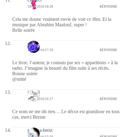
18/05/2016/18:28
RÉPONDRE
Cela me donne vraiment envie de voir ce film. Et la
musique par Abrahim Maalouf, super !
Belle soirée
covix
18/05/2016/17:29
RÉPONDRE
Le livre, l’auteur, je connais par ses « apparitions » à la
radio. J’imagine la beauté du film suite à ses récits.
Bonne soirée
@mitié
jill bill
18/05/2016/16:27
RÉPONDRE
Ce nom ne me dit rien… Le décor est grandiose en tous
cas, merci Bernie
monica-breiz
18/05/2016/15:50
RÉPONDRE