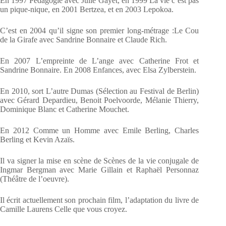
En 1997 Pédagogie avec Julie Gayet, en 1999 La vie c’est pas
un pique-nique, en 2001 Bertzea, et en 2003 Lepokoa.
C’est en 2004 qu’il signe son premier long-métrage :Le Cou
de la Girafe avec Sandrine Bonnaire et Claude Rich.
En 2007 L’empreinte de L’ange avec Catherine Frot et
Sandrine Bonnaire. En 2008 Enfances, avec Elsa Zylberstein.
En 2010, sort L’autre Dumas (Sélection au Festival de Berlin)
avec Gérard Depardieu, Benoit Poelvoorde, Mélanie Thierry,
Dominique Blanc et Catherine Mouchet.
En 2012 Comme un Homme avec Emile Berling, Charles
Berling et Kevin Azaïs.
Il va signer la mise en scène de Scènes de la vie conjugale de
Ingmar Bergman avec Marie Gillain et Raphaël Personnaz
(Théâtre de l’oeuvre).
Il écrit actuellement son prochain film, l’adaptation du livre de
Camille Laurens Celle que vous croyez.