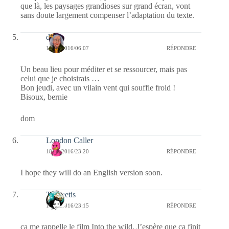
que là, les paysages grandioses sur grand écran, vont
sans doute largement compenser l’adaptation du texte.
dom
19/05/2016/06:07
RÉPONDRE
Un beau lieu pour méditer et se ressourcer, mais pas
celui que je choisirais …
Bon jeudi, avec un vilain vent qui souffle froid !
Bisoux, bernie
dom
London Caller
18/05/2016/23:20
RÉPONDRE
I hope they will do an English version soon.
Themetis
18/05/2016/23:15
RÉPONDRE
ça me rappelle le film Into the wild. J’espère que ça finit