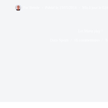
Par
Bernie
Publié le
15/05/2016
Mis à jour le
02/
Let Maria play !
Dans
Sports
16 commentaires
T