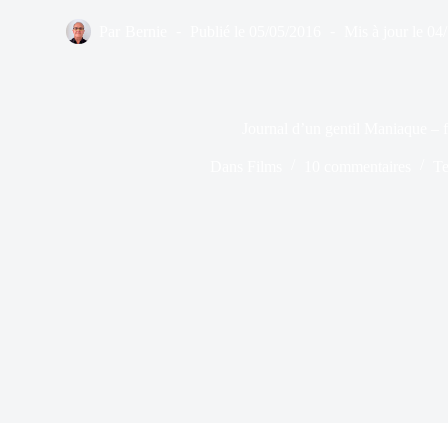
Par
Bernie
Publié le
05/05/2016
Mis à jour le
04
Journal d’un gentil Maniaque – f
Dans
Films
10 commentaires
Te