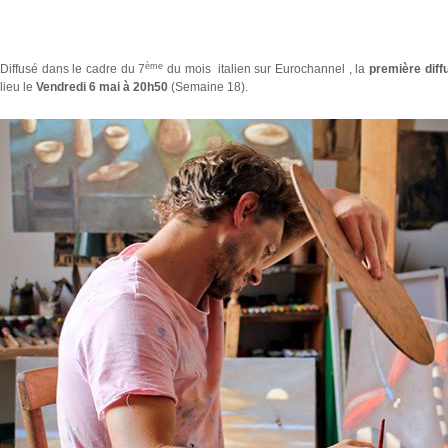
ème
Diffusé dans le cadre du 7
du mois italien sur Eurochannel , la
première diff
lieu le
Vendredi 6 mai à 20h50
(Semaine 18).