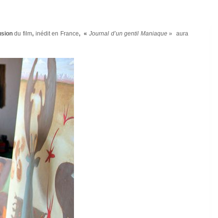
usion
du film
,
inédit en France
, «
Journal d’un gentil Maniaque
» aura