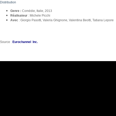
Distribution
Genre :
Comédie, Italie, 2013
Réalisateur
: Michele Picchi
Avec
: Giorgio Pasotti, Valeria Ghignone, Valentina Beotti, Tatiana Lepore
Source :
Eurochannel Inc.