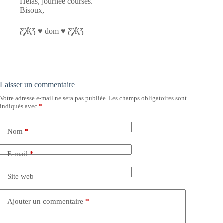
Hélas, journée courses.
Bisoux,
Ƹ̵̡Ӝ̵̨̄Ʒ ♥ dom ♥ Ƹ̵̡Ӝ̵̨̄Ʒ
Laisser un commentaire
Votre adresse e-mail ne sera pas publiée.
Les champs obligatoires sont
indiqués avec
*
Nom
*
E-mail
*
Site web
Ajouter un commentaire
*