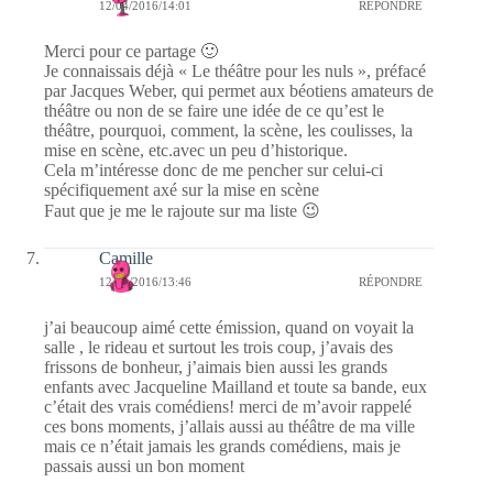
12/04/2016/14:01
RÉPONDRE
Merci pour ce partage 🙂
Je connaissais déjà « Le théâtre pour les nuls », préfacé
par Jacques Weber, qui permet aux béotiens amateurs de
théâtre ou non de se faire une idée de ce qu’est le
théâtre, pourquoi, comment, la scène, les coulisses, la
mise en scène, etc.avec un peu d’historique.
Cela m’intéresse donc de me pencher sur celui-ci
spécifiquement axé sur la mise en scène
Faut que je me le rajoute sur ma liste 😉
Camille
12/04/2016/13:46
RÉPONDRE
j’ai beaucoup aimé cette émission, quand on voyait la
salle , le rideau et surtout les trois coup, j’avais des
frissons de bonheur, j’aimais bien aussi les grands
enfants avec Jacqueline Mailland et toute sa bande, eux
c’était des vrais comédiens! merci de m’avoir rappelé
ces bons moments, j’allais aussi au théâtre de ma ville
mais ce n’était jamais les grands comédiens, mais je
passais aussi un bon moment