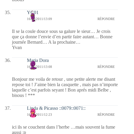
YC01
16/06/2011/13:09
RÉPONDRE
Il se la coule douce sous sa galure le sieur… Je crois
que ça donne l’envie d’en partir faire autant… Bonne
journée Bernard… A la prochaine…
Yvan
Maria Dora
16/06/2011/13:08
RÉPONDRE
Bonjour me voila de retour , une petite alerte me disant
repose toi ! J’aime bien la casquette , mais pas n’importe
laquelle c’est parfois seyant ! Bon aprés midi Belbe ,
bisous ! ***
Linda & Picasso ::0079::0071::
16/06/2011/12:23
RÉPONDRE
ici ils se couchent dans l’herbe …mais souvent la fume
aussi :p