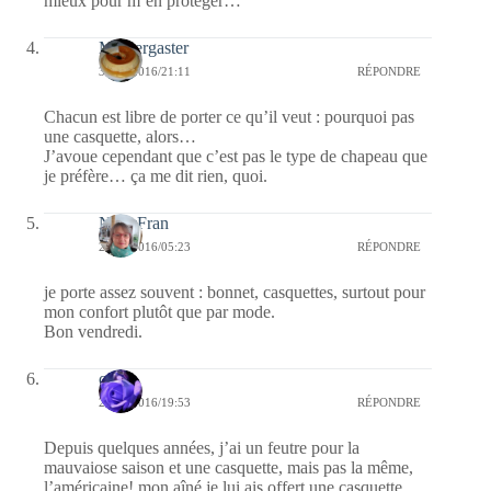
mieux pour m’en protéger…
Messergaster
30/04/2016/21:11
RÉPONDRE
Chacun est libre de porter ce qu’il veut : pourquoi pas
une casquette, alors…
J’avoue cependant que c’est pas le type de chapeau que
je préfère… ça me dit rien, quoi.
NanyFran
29/04/2016/05:23
RÉPONDRE
je porte assez souvent : bonnet, casquettes, surtout pour
mon confort plutôt que par mode.
Bon vendredi.
covix
28/04/2016/19:53
RÉPONDRE
Depuis quelques années, j’ai un feutre pour la
mauvaiose saison et une casquette, mais pas la même,
l’américaine! mon aîné je lui ais offert une casquette