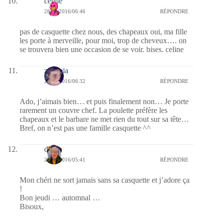
celine
28/04/2016/06:46
RÉPONDRE
pas de casquette chez nous, des chapeaux oui, ma fille
les porte à merveille, pour moi, trop de cheveux…. on
se trouvera bien une occasion de se voir. bises. celine
zenopia
28/04/2016/06:32
RÉPONDRE
Ado, j’aimais bien… et puis finalement non… Je porte
rarement un couvre chef. La poulette préfère les
chapeaux et le barbare ne met rien du tout sur sa tête…
Bref, on n’est pas une famille casquette ^^
dom
28/04/2016/05:41
RÉPONDRE
Mon chéri ne sort jamais sans sa casquette et j’adore ça
!
Bon jeudi … automnal …
Bisoux,