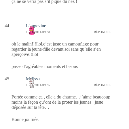
ça ne se verra pas s’il pique du nez !
L'angevine
16/06/2011/09:38
RÉPONDRE
oh le malin!!!!lol,c’est juste un camouflage pour
regarder la jeune-fille devant soi sans qu’elle s’en
aperçoive!!!lol
passe d’agréables moments et bisous
Mélissa
16/06/2011/09:35
RÉPONDRE
Portée comme ça , elle a du charme…j’aime beaucoup
moins la façon qu’ont de la proter les jeunes , juste
déposée sur la tête…
Bonne journée.