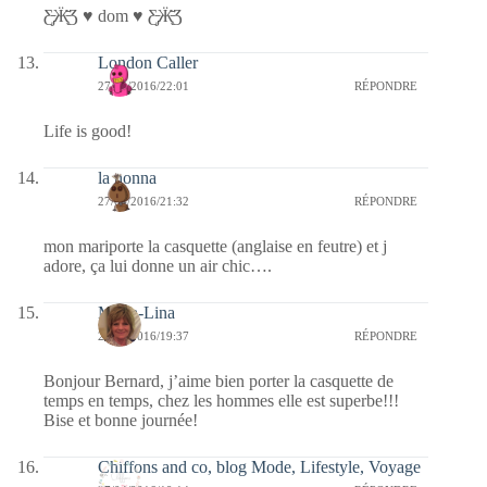
Ƹ̵̡Ӝ̵̨̄Ʒ ♥ dom ♥ Ƹ̵̡Ӝ̵̨̄Ʒ
London Caller
27/04/2016/22:01
RÉPONDRE
Life is good!
la nonna
27/04/2016/21:32
RÉPONDRE
mon mariporte la casquette (anglaise en feutre) et j
adore, ça lui donne un air chic….
Maria-Lina
27/04/2016/19:37
RÉPONDRE
Bonjour Bernard, j’aime bien porter la casquette de
temps en temps, chez les hommes elle est superbe!!!
Bise et bonne journée!
Chiffons and co, blog Mode, Lifestyle, Voyage