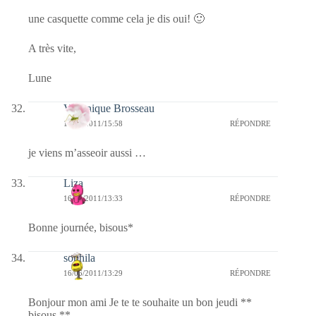
une casquette comme cela je dis oui! 🙂
A très vite,
Lune
Véronique Brosseau
16/06/2011/15:58
RÉPONDRE
je viens m’asseoir aussi …
Liza
16/06/2011/13:33
RÉPONDRE
Bonne journée, bisous*
souhila
16/06/2011/13:29
RÉPONDRE
Bonjour mon ami Je te te souhaite un bon jeudi **
bisous **