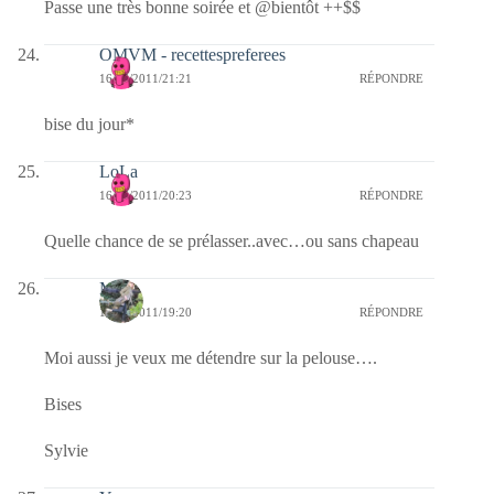
Passe une très bonne soirée et @bientôt ++$$
OMVM - recettespreferees
16/06/2011/21:21
RÉPONDRE
bise du jour*
LoLa
16/06/2011/20:23
RÉPONDRE
Quelle chance de se prélasser..avec…ou sans chapeau
M
16/06/2011/19:20
RÉPONDRE
Moi aussi je veux me détendre sur la pelouse….
Bises
Sylvie