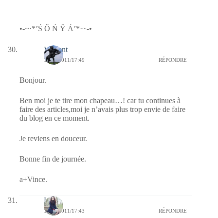
•-~·*’Ś Ő Ń Ŷ Á’*·~-•
Vincent
16/06/2011/17:49
RÉPONDRE
Bonjour.
Ben moi je te tire mon chapeau…! car tu continues à
faire des articles,moi je n’avais plus trop envie de faire
du blog en ce moment.
Je reviens en douceur.
Bonne fin de journée.
a+Vince.
Lune
16/06/2011/17:43
RÉPONDRE