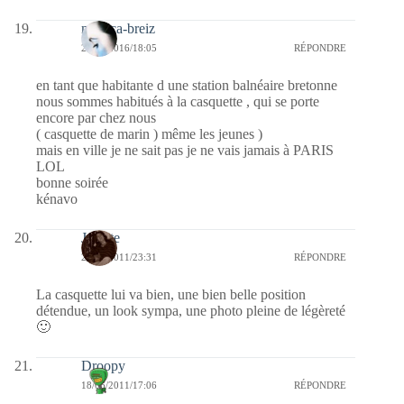
monica-breiz
27/04/2016/18:05
RÉPONDRE
en tant que habitante d une station balnéaire bretonne
nous sommes habitués à la casquette , qui se porte
encore par chez nous
( casquette de marin ) même les jeunes )
mais en ville je ne sait pas je ne vais jamais à PARIS
LOL
bonne soirée
kénavo
Jacinte
20/06/2011/23:31
RÉPONDRE
La casquette lui va bien, une bien belle position
détendue, un look sympa, une photo pleine de légèreté
🙂
Droopy
18/06/2011/17:06
RÉPONDRE