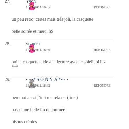
Yvon
16/06/2011/18:55
RÉPONDRE
un peu retro, certes mais très joli, la casquette
belle soirée et merci $$
ynomra
16/06/2011/18:50
RÉPONDRE
oui la casquette aide a la lecture avec le soleil lol biz
***
•-~•*'Ś Ő Ń Ŷ Á'*•~-•
16/06/2011/18:42
RÉPONDRE
ben moi aussi j’irai me relaxer (rires)
passe une belle fin de journée
bisous créoles