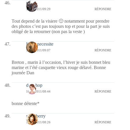
noel
16/06/2011/09:29
RÉPONDRE
Tout depend de la visiere 🙂 notamment pour prendre
des photos c’est pas toujours top et pour la part je suis
obligé de la retourner (non pas la veste )
Libre necessite
16/06/2011/09:07
RÉPONDRE
Breton , marin à l’occasion, l’hiver je suis bonnet bleu
marine et l’été casquette vieux rouge délavé. Bonne
journée Dan
des chop
16/06/2011/08:44
RÉPONDRE
bonne détente*
strawberry
16/06/2011/08:26
RÉPONDRE