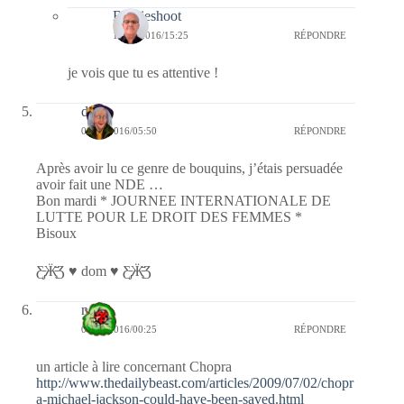
Bernieshoot
18/03/2016/15:25
RÉPONDRE
je vois que tu es attentive !
dom
08/03/2016/05:50
RÉPONDRE
Après avoir lu ce genre de bouquins, j’étais persuadée
avoir fait une NDE …
Bon mardi * JOURNEE INTERNATIONALE DE
LUTTE POUR LE DROIT DES FEMMES *
Bisoux
Ƹ̵̡Ӝ̵̨̄Ʒ ♥ dom ♥ Ƹ̵̡Ӝ̵̨̄Ʒ
nessa
08/03/2016/00:25
RÉPONDRE
un article à lire concernant Chopra
http://www.thedailybeast.com/articles/2009/07/02/chopr
a-michael-jackson-could-have-been-saved.html