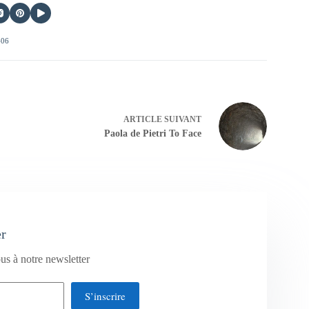
406
ARTICLE
SUIVANT
Paola de Pietri To Face
er
us à notre newsletter
S’inscrire