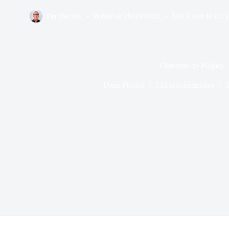
Par
Bernie
Publié le
28/03/2016
Mis à jour le
04/1
Omelette de Pâques
Dans
Photos
132 commentaires
T