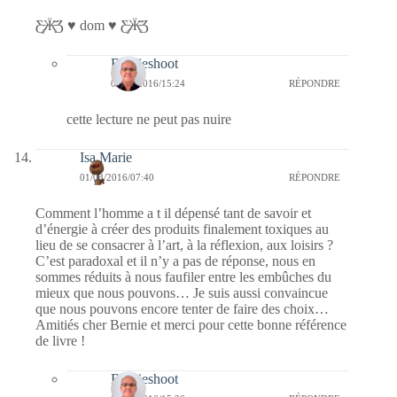
Ƹ̵̡Ӝ̵̨̄Ʒ ♥ dom ♥ Ƹ̵̡Ӝ̵̨̄Ʒ
Bernieshoot
04/03/2016/15:24
RÉPONDRE
cette lecture ne peut pas nuire
Isa Marie
01/03/2016/07:40
RÉPONDRE
Comment l’homme a t il dépensé tant de savoir et
d’énergie à créer des produits finalement toxiques au
lieu de se consacrer à l’art, à la réflexion, aux loisirs ?
C’est paradoxal et il n’y a pas de réponse, nous en
sommes réduits à nous faufiler entre les embûches du
mieux que nous pouvons… Je suis aussi convaincue
que nous pouvons encore tenter de faire des choix…
Amitiés cher Bernie et merci pour cette bonne référence
de livre !
Bernieshoot