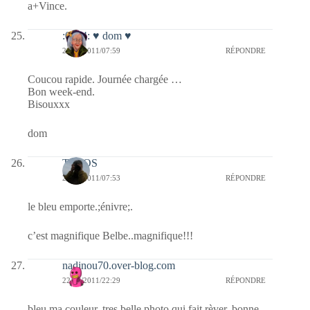
a+Vince.
:0014: ♥ dom ♥
23/07/2011/07:59
RÉPONDRE
Coucou rapide. Journée chargée …
Bon week-end.
Bisouxxx
dom
TELOS
23/07/2011/07:53
RÉPONDRE
le bleu emporte.;énivre;.
c’est magnifique Belbe..magnifique!!!
nadinou70.over-blog.com
22/07/2011/22:29
RÉPONDRE
bleu ma couleur, tres belle photo qui fait rèver, bonne