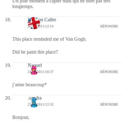
Un jolie moment à capter mais qui ne dure pas très
longtemps.
London Caller
25/07/2011/12:14
RÉPONDRE
This place reminded me of Van Gogh.
Did he paint this place?
Naouel
24/07/2011/18:37
RÉPONDRE
j’aime beaucoup*
.sandra
23/07/2011/12:32
RÉPONDRE
Bonjour,