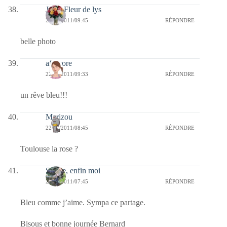
Jaffy-Fleur de lys
22/07/2011/09:45
RÉPONDRE
belle photo
afaurore
22/07/2011/09:33
RÉPONDRE
un rêve bleu!!!
Marizou
22/07/2011/08:45
RÉPONDRE
Toulouse la rose ?
Sylvie, enfin moi
22/07/2011/07:45
RÉPONDRE
Bleu comme j’aime. Sympa ce partage.
Bisous et bonne journée Bernard