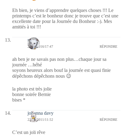
Eh bien, je viens d’apprendre quelques choses !!! Le
printemps c’est le bonheur donc je trouve que c’est une
excellente date pour la Journée du Bonheur :-). Mes
amitiés à toi !!!
nays
20/03/2016/17:47
RÉPONDRE
ah ben je ne savais pas non plus…chaque jour sa
journée …héhé
soyons heureux alors bouf la journée est quasi finie
dépêchons dépêchons nous 😉
la photo est très jolie
bonne soirée Bernie
bises *
johanna davy
23/08/2011/11:52
RÉPONDRE
C’est un joli rêve