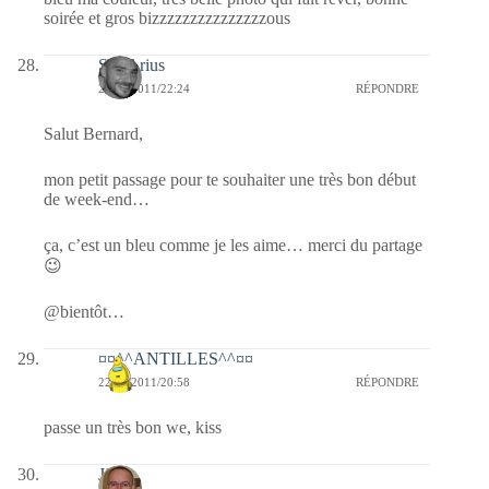
soirée et gros bizzzzzzzzzzzzzzzous
SD-Arius
22/07/2011/22:24
RÉPONDRE
Salut Bernard,
mon petit passage pour te souhaiter une très bon début
de week-end…
ça, c’est un bleu comme je les aime… merci du partage
😉
@bientôt…
¤¤^^ANTILLES^^¤¤
22/07/2011/20:58
RÉPONDRE
passe un très bon we, kiss
Jj