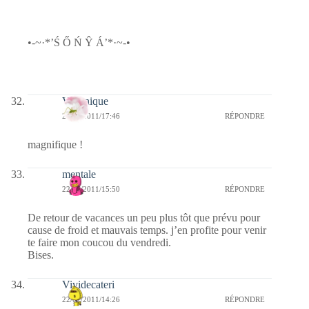
•-~·*’Ś Ő Ń Ŷ Á’*·~-•
Véronique
22/07/2011/17:46
RÉPONDRE
magnifique !
mentale
22/07/2011/15:50
RÉPONDRE
De retour de vacances un peu plus tôt que prévu pour
cause de froid et mauvais temps. j’en profite pour venir
te faire mon coucou du vendredi.
Bises.
Vividecateri
22/07/2011/14:26
RÉPONDRE