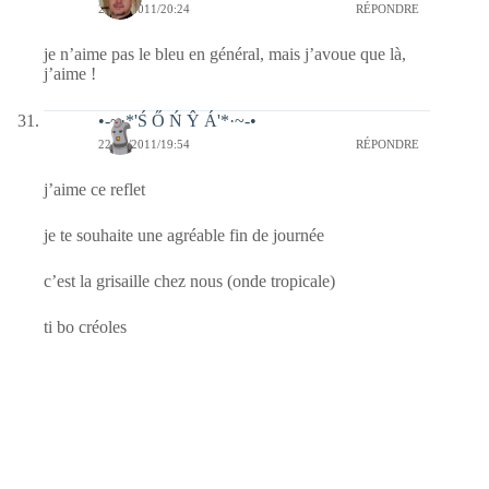
22/07/2011/20:24
RÉPONDRE
je n’aime pas le bleu en général, mais j’avoue que là,
j’aime !
•-~·*'Ś Ő Ń Ŷ Á'*·~-•
22/07/2011/19:54
RÉPONDRE
j’aime ce reflet
je te souhaite une agréable fin de journée
c’est la grisaille chez nous (onde tropicale)
ti bo créoles