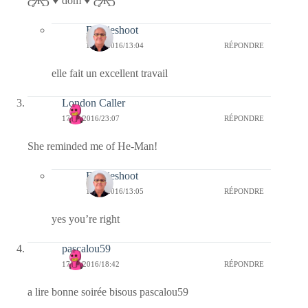
Ƹ̵̡Ӝ̵̨̄Ʒ ♥ dom ♥ Ƹ̵̡Ӝ̵̨̄Ʒ
Bernieshoot
18/02/2016/13:04
RÉPONDRE
elle fait un excellent travail
London Caller
17/02/2016/23:07
RÉPONDRE
She reminded me of He-Man!
Bernieshoot
18/02/2016/13:05
RÉPONDRE
yes you’re right
pascalou59
17/02/2016/18:42
RÉPONDRE
a lire bonne soirée bisous pascalou59