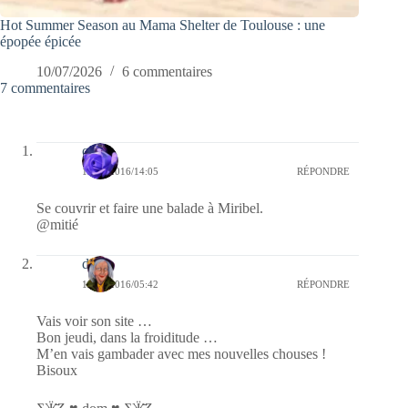
Hot Summer Season au Mama Shelter de Toulouse : une
épopée épicée
10/07/2026
6 commentaires
7 commentaires
covix
18/02/2016/14:05
RÉPONDRE
Se couvrir et faire une balade à Miribel.
@mitié
dom
18/02/2016/05:42
RÉPONDRE
Vais voir son site …
Bon jeudi, dans la froiditude …
M’en vais gambader avec mes nouvelles chouses !
Bisoux