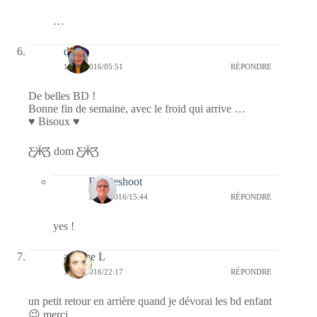
…
dom
15/01/2016/05:51
RÉPONDRE
De belles BD !
Bonne fin de semaine, avec le froid qui arrive …
♥ Bisoux ♥
Ƹ̵̡Ӝ̵̨̄Ʒ dom Ƹ̵̡Ӝ̵̨̄Ʒ
Bernieshoot
18/01/2016/15:44
RÉPONDRE
yes !
adeline L
14/01/2016/22:17
RÉPONDRE
un petit retour en arrière quand je dévorai les bd enfant
😉 merci