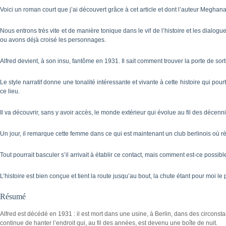
Voici un roman court que j’ai découvert grâce à cet article et dont l’auteur Meghan
Nous entrons très vite et de manière tonique dans le vif de l’histoire et les dialo
ou avons déjà croisé les personnages.
Alfred devient, à son insu, fantôme en 1931. Il sait comment trouver la porte de so
Le style narratif donne une tonalité intéressante et vivante à cette histoire qui po
ce lieu.
Il va découvrir, sans y avoir accès, le monde extérieur qui évolue au fil des décenni
Un jour, il remarque cette femme dans ce qui est maintenant un club berlinois où règne
Tout pourrait basculer s’il arrivait à établir ce contact, mais comment est-ce possi
L’histoire est bien conçue et tient la route jusqu’au bout, la chute étant pour moi le p
Résumé
Alfred est décédé en 1931 : il est mort dans une usine, à Berlin, dans des circonst
continue de hanter l’endroit qui, au fil des années, est devenu une boîte de nuit.