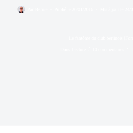
Par
Bernie
Publié le
20/01/2016
Mis à jour le
24/
Le fantôme du club berlinois [For
Dans
Lecture
10 commentaires
T