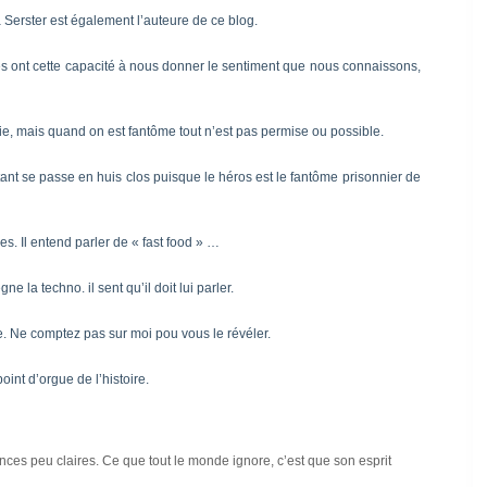
a Serster est également l’auteure de
ce blog
.
gues ont cette capacité à nous donner le sentiment que nous connaissons,
rtie, mais quand on est fantôme tout n’est pas permise ou possible.
urtant se passe en huis clos puisque le héros est le fantôme prisonnier de
es. Il entend parler de « fast food » …
 la techno. il sent qu’il doit lui parler.
ble. Ne comptez pas sur moi pou vous le révéler.
oint d’orgue de l’histoire.
ances peu claires. Ce que tout le monde ignore, c’est que son esprit