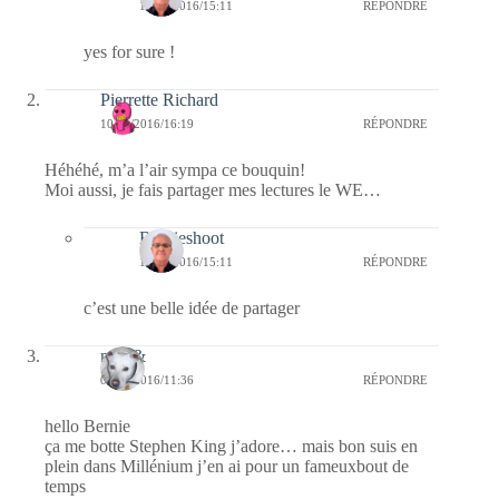
12/01/2016/15:11
RÉPONDRE
yes for sure !
Pierrette Richard
10/01/2016/16:19
RÉPONDRE
Héhéhé, m’a l’air sympa ce bouquin!
Moi aussi, je fais partager mes lectures le WE…
Bernieshoot
12/01/2016/15:11
RÉPONDRE
c’est une belle idée de partager
nays&
09/01/2016/11:36
RÉPONDRE
hello Bernie
ça me botte Stephen King j’adore… mais bon suis en
plein dans Millénium j’en ai pour un fameuxbout de
temps