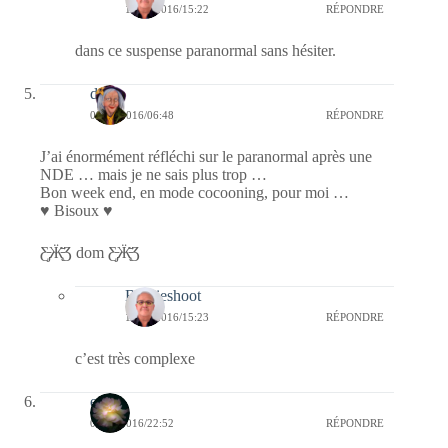
12/01/2016/15:22
RÉPONDRE
dans ce suspense paranormal sans hésiter.
dom
09/01/2016/06:48
RÉPONDRE
J’ai énormément réfléchi sur le paranormal après une
NDE … mais je ne sais plus trop …
Bon week end, en mode cocooning, pour moi …
♥ Bisoux ♥
Ƹ̵̡Ӝ̵̨̄Ʒ dom Ƹ̵̡Ӝ̵̨̄Ʒ
Bernieshoot
12/01/2016/15:23
RÉPONDRE
c’est très complexe
erato
08/01/2016/22:52
RÉPONDRE