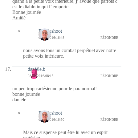
quand à la petite voix intérieure, j’ avoue que parfois c’
est le diablotin qui l’ emporte
Bonne journée
Amitié
Bernieshoot
08/01/2016/16:48
RÉPONDRE
nous avons tous un combat perpétuel avec notre
petite voix intérieure.
danièle.b
08/01/2016/08:15
RÉPONDRE
un peu trop cartésienne pour le paranormal!
bonne journée
danièle
Bernieshoot
08/01/2016/16:50
RÉPONDRE
Mais ce suspense peut être lu avec un esprit
cartésien.