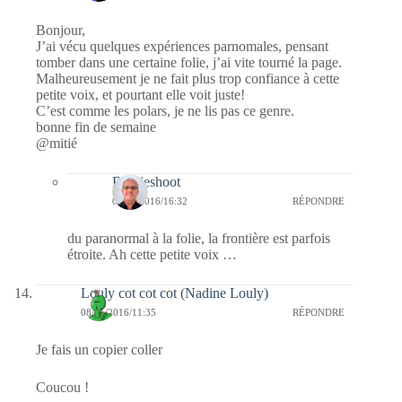
Bonjour,
J’ai vécu quelques expériences parnomales, pensant
tomber dans une certaine folie, j’ai vite tourné la page.
Malheureusement je ne fait plus trop confiance à cette
petite voix, et pourtant elle voit juste!
C’est comme les polars, je ne lis pas ce genre.
bonne fin de semaine
@mitié
Bernieshoot
08/01/2016/16:32
RÉPONDRE
du paranormal à la folie, la frontière est parfois
étroite. Ah cette petite voix …
Louly cot cot cot (Nadine Louly)
08/01/2016/11:35
RÉPONDRE
Je fais un copier coller
Coucou !