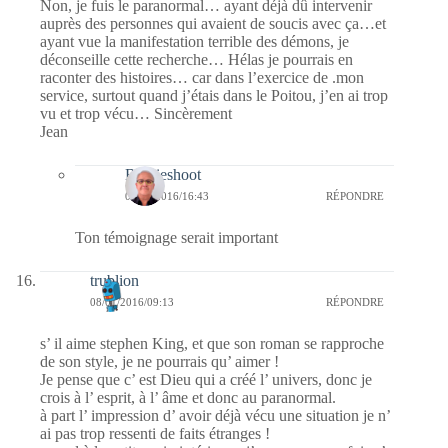
Non, je fuis le paranormal… ayant déjà dû intervenir
auprès des personnes qui avaient de soucis avec ça…et
ayant vue la manifestation terrible des démons, je
déconseille cette recherche… Hélas je pourrais en
raconter des histoires… car dans l’exercice de .mon
service, surtout quand j’étais dans le Poitou, j’en ai trop
vu et trop vécu… Sincèrement
Jean
Bernieshoot
08/01/2016/16:43
RÉPONDRE
Ton témoignage serait important
trublion
08/01/2016/09:13
RÉPONDRE
s’ il aime stephen King, et que son roman se rapproche
de son style, je ne pourrais qu’ aimer !
Je pense que c’ est Dieu qui a créé l’ univers, donc je
crois à l’ esprit, à l’ âme et donc au paranormal.
à part l’ impression d’ avoir déjà vécu une situation je n’
ai pas trop ressenti de faits étranges !