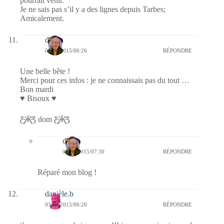
pourrait venir.
Je ne sais pas s’il y a des lignes depuis Tarbes;
Amicalement.
dom
03/11/2015/06:26
RÉPONDRE
Une belle bête !
Merci pour ces infos : je ne connaissais pas du tout …
Bon mardi
♥ Bisoux ♥
Ƹ̵̡Ӝ̵̨̄Ʒ dom Ƹ̵̡Ӝ̵̨̄Ʒ
dom
03/11/2015/07:30
RÉPONDRE
Réparé mon blog !
danièle.b
03/11/2015/06:20
RÉPONDRE