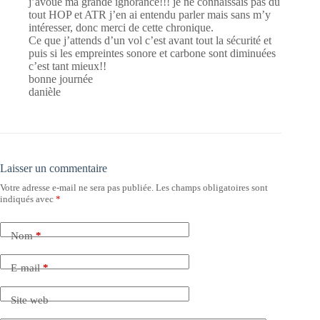
j’avoue ma grande ignorance!!! je ne connaissais pas du
tout HOP et ATR j’en ai entendu parler mais sans m’y
intéresser, donc merci de cette chronique.
Ce que j’attends d’un vol c’est avant tout la sécurité et
puis si les empreintes sonore et carbone sont diminuées
c’est tant mieux!!
bonne journée
danièle
Laisser un commentaire
Votre adresse e-mail ne sera pas publiée.
Les champs obligatoires sont
indiqués avec
*
Nom
*
E-mail
*
Site web