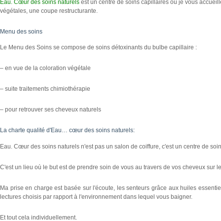
Eau. Cœur des soins naturels
est un centre de soins capillaires où je vous accueill
végétales, une coupe restructurante.
Menu des soins
Le Menu des Soins se compose de soins détoxinants du bulbe capillaire :
– en vue de la coloration végétale
– suite traitements chimiothérapie
– pour retrouver ses cheveux naturels
La charte qualité d'Eau… cœur des soins naturels:
Eau. Cœur des soins naturels n'est pas un salon de coiffure, c'est un centre de soin
C'est un lieu où le but est de prendre soin de vous au travers de vos cheveux sur 
Ma prise en charge est basée sur l'écoute, les senteurs grâce aux huiles essentie
lectures choisis par rapport à l'environnement dans lequel vous baigner.
Et tout cela individuellement.