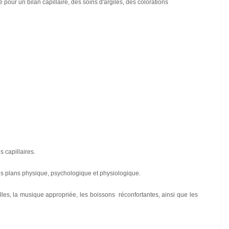
e pour un bilan capillaire, des soins d'argiles, des colorations
s capillaires.
les plans physique, psychologique et physiologique.
lles, la musique appropriée, les boissons réconfortantes, ainsi que les