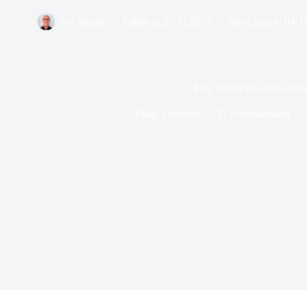
Par
Bernie
Publié le
27/11/2015
Mis à jour le
04/1
Eau. Coeur des soins natu
Dans
LifeStyle
27 commentaires