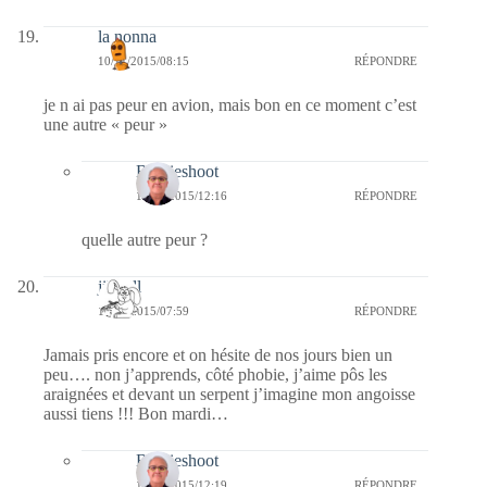
la nonna
10/11/2015/08:15
RÉPONDRE
je n ai pas peur en avion, mais bon en ce moment c’est
une autre « peur »
Bernieshoot
12/11/2015/12:16
RÉPONDRE
quelle autre peur ?
jill bill
10/11/2015/07:59
RÉPONDRE
Jamais pris encore et on hésite de nos jours bien un
peu…. non j’apprends, côté phobie, j’aime pôs les
araignées et devant un serpent j’imagine mon angoisse
aussi tiens !!! Bon mardi…
Bernieshoot
12/11/2015/12:19
RÉPONDRE