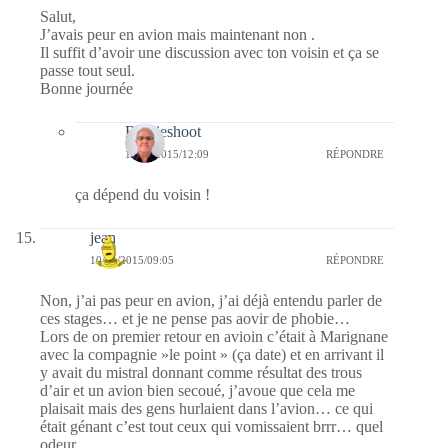
Salut,
J’avais peur en avion mais maintenant non .
Il suffit d’avoir une discussion avec ton voisin et ça se
passe tout seul.
Bonne journée
Bernieshoot
12/11/2015/12:09
RÉPONDRE
ça dépend du voisin !
jean
10/11/2015/09:05
RÉPONDRE
Non, j’ai pas peur en avion, j’ai déjà entendu parler de
ces stages… et je ne pense pas aovir de phobie…
Lors de on premier retour en avioin c’était à Marignane
avec la compagnie »le point » (ça date) et en arrivant il
y avait du mistral donnant comme résultat des trous
d’air et un avion bien secoué, j’avoue que cela me
plaisait mais des gens hurlaient dans l’avion… ce qui
était génant c’est tout ceux qui vomissaient brrr… quel
odeur….