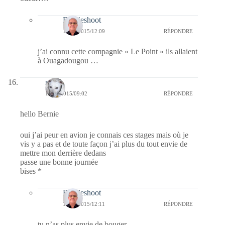
Bernieshoot
12/11/2015/12:09
RÉPONDRE
j’ai connu cette compagnie « Le Point » ils allaient
à Ouagadougou …
nays
10/11/2015/09:02
RÉPONDRE
hello Bernie
oui j’ai peur en avion je connais ces stages mais où je
vis y a pas et de toute façon j’ai plus du tout envie de
mettre mon derrière dedans
passe une bonne journée
bises *
Bernieshoot
12/11/2015/12:11
RÉPONDRE
tu n’as plus envie de bouger