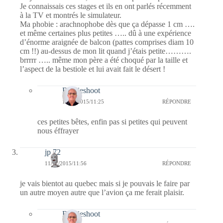
Je connaissais ces stages et ils en ont parlés récemment
à la TV et montrés le simulateur.
Ma phobie : arachnophobe dès que ça dépasse 1 cm ….
et même certaines plus petites ….. dû à une expérience
d’énorme araignée de balcon (pattes comprises diam 10
cm !!) au-dessus de mon lit quand j’étais petite……….
brrrrr ….. même mon père a été choqué par la taille et
l’aspect de la bestiole et lui avait fait le désert !
Bernieshoot
12/11/2015/11:25
RÉPONDRE
ces petites bêtes, enfin pas si petites qui peuvent
nous éffrayer
jp 72
11/11/2015/11:56
RÉPONDRE
je vais bientot au quebec mais si je pouvais le faire par
un autre moyen autre que l’avion ça me ferait plaisir.
Bernieshoot