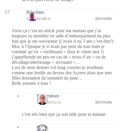
Bouchine
10/11/2015/08:32
RÉPONDRE
Alors ça c’est un article pour ma maman que j’ai
toujours vu trembler en salle d’embarquement du plus
loin que je me souvienne (j’avais 4 ou 5 ans c’est dire!)
Moi, à l’époque je n’avais pas peur du tout mais je
constate qu’en « vieillissant » (hou le vilain mot !)
j’appréhende un peu en cas de « trous d’air » ou de
décollage/atterrissage « secouant »…
Lors de mon dernier vol long courrier je tremblais
comme une feuille au dessus des Açores alors que mes
filles dormaient du sommeil du juste…
Belle journée à tous !
Bernieshoot
12/11/2015/12:12
RÉPONDRE
c’est très bien que ça soit utile pour ta maman
nays