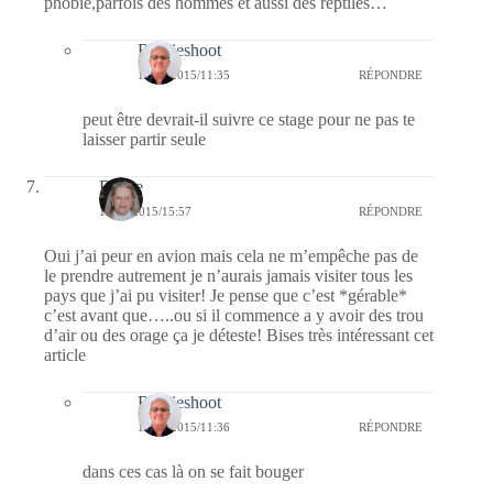
phobie,parfois des hommes et aussi des reptiles…
Bernieshoot
12/11/2015/11:35
RÉPONDRE
peut être devrait-il suivre ce stage pour ne pas te
laisser partir seule
Renee
10/11/2015/15:57
RÉPONDRE
Oui j’ai peur en avion mais cela ne m’empêche pas de
le prendre autrement je n’aurais jamais visiter tous les
pays que j’ai pu visiter! Je pense que c’est *gérable*
c’est avant que…..ou si il commence a y avoir des trou
d’air ou des orage ça je déteste! Bises très intéressant cet
article
Bernieshoot
12/11/2015/11:36
RÉPONDRE
dans ces cas là on se fait bouger