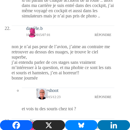
si on parlait de chaque accident de la route .. alors
dans ma carrière je suis entré dans des cockpit, j’ai
même voyagé en cockpit et aussi dans les
simulateurs mais je n’ai pas pris de photo ..
danièle.b
10/11/2015/07:01
RÉPONDRE
non je n’ai pas peur de l’avion, j’aime au contraire me
retrouver au dessus des nuages, je trouve le ciel
superbe,
j’ai entendu parler de ces stages sans vraiment
m’intéresser à la question, et ma phobie ce sont les rats
et souris et hamsters, j’en ai horreur!!
bonne journée
Bernieshoot
12/11/2015/12:23
RÉPONDRE
et vois tu des souris chez toi ?
celine
10/11/2015/06:52
RÉPONDRE