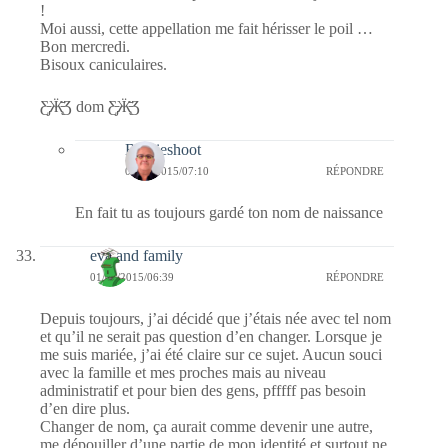
!
Moi aussi, cette appellation me fait hérisser le poil …
Bon mercredi.
Bisoux caniculaires.
Ƹ̵̡Ӝ̵̨̄Ʒ dom Ƹ̵̡Ӝ̵̨̄Ʒ
Bernieshoot
01/07/2015/07:10
RÉPONDRE
En fait tu as toujours gardé ton nom de naissance
eva and family
01/07/2015/06:39
RÉPONDRE
Depuis toujours, j’ai décidé que j’étais née avec tel nom
et qu’il ne serait pas question d’en changer. Lorsque je
me suis mariée, j’ai été claire sur ce sujet. Aucun souci
avec la famille et mes proches mais au niveau
administratif et pour bien des gens, pfffff pas besoin
d’en dire plus.
Changer de nom, ça aurait comme devenir une autre,
me dépouiller d’une partie de mon identité et surtout ne