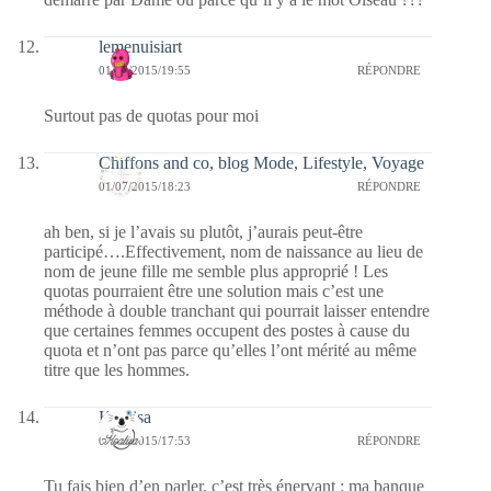
lemenuisiart
01/07/2015/19:55
RÉPONDRE
Surtout pas de quotas pour moi
Chiffons and co, blog Mode, Lifestyle, Voyage
01/07/2015/18:23
RÉPONDRE
ah ben, si je l’avais su plutôt, j’aurais peut-être
participé….Effectivement, nom de naissance au lieu de
nom de jeune fille me semble plus approprié ! Les
quotas pourraient être une solution mais c’est une
méthode à double tranchant qui pourrait laisser entendre
que certaines femmes occupent des postes à cause du
quota et n’ont pas parce qu’elles l’ont mérité au même
titre que les hommes.
Koalisa
01/07/2015/17:53
RÉPONDRE
Tu fais bien d’en parler, c’est très énervant : ma banque