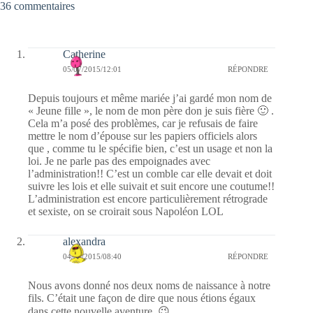
36 commentaires
Catherine
05/07/2015/12:01
RÉPONDRE
Depuis toujours et même mariée j’ai gardé mon nom de
« Jeune fille », le nom de mon père don je suis fière 🙂 .
Cela m’a posé des problèmes, car je refusais de faire
mettre le nom d’épouse sur les papiers officiels alors
que , comme tu le spécifie bien, c’est un usage et non la
loi. Je ne parle pas des empoignades avec
l’administration!! C’est un comble car elle devait et doit
suivre les lois et elle suivait et suit encore une coutume!!
L’administration est encore particulièrement rétrograde
et sexiste, on se croirait sous Napoléon LOL
alexandra
04/07/2015/08:40
RÉPONDRE
Nous avons donné nos deux noms de naissance à notre
fils. C’était une façon de dire que nous étions égaux
dans cette nouvelle aventure. 😉