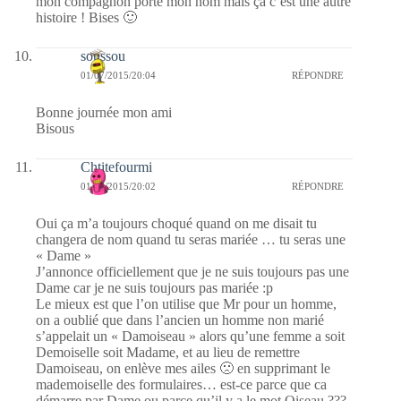
mon compagnon porte mon nom mais ça c’est une autre
histoire ! Bises 🙂
soussou
01/07/2015/20:04
RÉPONDRE
Bonne journée mon ami
Bisous
Chtitefourmi
01/07/2015/20:02
RÉPONDRE
Oui ça m’a toujours choqué quand on me disait tu
changera de nom quand tu seras mariée … tu seras une
« Dame »
J’annonce officiellement que je ne suis toujours pas une
Dame car je ne suis toujours pas mariée :p
Le mieux est que l’on utilise que Mr pour un homme,
on a oublié que dans l’ancien un homme non marié
s’appelait un « Damoiseau » alors qu’une femme a soit
Demoiselle soit Madame, et au lieu de remettre
Damoiseau, on enlève mes ailes 🙁 en supprimant le
mademoiselle des formulaires… est-ce parce que ca
démarre par Dame ou parce qu’il y a le mot Oiseau ???