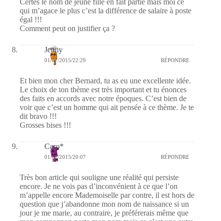
Certes le nom de jeune fille en fait partie mais moi ce
qui m’agace le plus c’est la différence de salaire à poste
égal !!!
Comment peut on justifier ça ?
Jenny
01/07/2015/22:29
RÉPONDRE
Et bien mon cher Bernard, tu as eu une excellente idée.
Le choix de ton thème est très important et tu énonces
des faits en accords avec notre époques. C’est bien de
voir que c’est un homme qui ait pensée à ce thème. Je te
dit bravo !!!
Grosses bises !!!
Caro*
01/07/2015/20:07
RÉPONDRE
Très bon article qui souligne une réalité qui persiste
encore. Je ne vois pas d’inconvénient à ce que l’on
m’appelle encore Mademoiselle par contre, il est hors de
question que j’abandonne mon nom de naissance si un
jour je me marie, au contraire, je préférerais même que