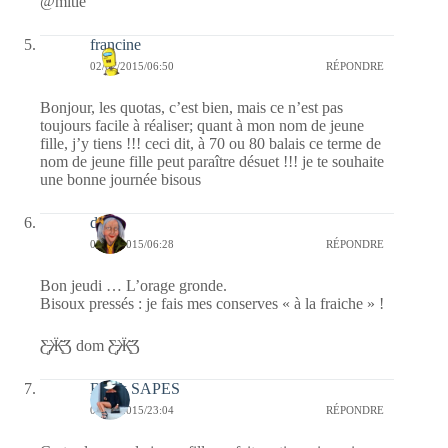
@mitié
francine
02/07/2015/06:50
RÉPONDRE
Bonjour, les quotas, c’est bien, mais ce n’est pas
toujours facile à réaliser; quant à mon nom de jeune
fille, j’y tiens !!! ceci dit, à 70 ou 80 balais ce terme de
nom de jeune fille peut paraître désuet !!! je te souhaite
une bonne journée bisous
dom
02/07/2015/06:28
RÉPONDRE
Bon jeudi … L’orage gronde.
Bisoux pressés : je fais mes conserves « à la fraiche » !
Ƹ̵̡Ӝ̵̨̄Ʒ dom Ƹ̵̡Ӝ̵̨̄Ʒ
Black SAPES
01/07/2015/23:04
RÉPONDRE