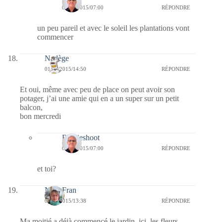
04/04/2015/07:00
RÉPONDRE
un peu pareil et avec le soleil les plantations vont
commencer
Nadège
01/04/2015/14:50
RÉPONDRE
Et oui, même avec peu de place on peut avoir son
potager, j’ai une amie qui en a un super sur un petit
balcon,
bon mercredi
Bernieshoot
04/04/2015/07:00
RÉPONDRE
et toi?
NanyFran
01/04/2015/13:38
RÉPONDRE
Ma moitié a déjà commencé le jardin, ici, les fleurs