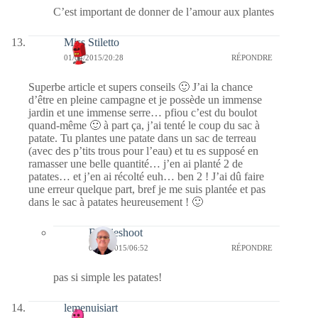
C’est important de donner de l’amour aux plantes
Miss Stiletto
01/04/2015/20:28
RÉPONDRE
Superbe article et supers conseils 🙂 J’ai la chance
d’être en pleine campagne et je possède un immense
jardin et une immense serre… pfiou c’est du boulot
quand-même 🙂 à part ça, j’ai tenté le coup du sac à
patate. Tu plantes une patate dans un sac de terreau
(avec des p’tits trous pour l’eau) et tu es supposé en
ramasser une belle quantité… j’en ai planté 2 de
patates… et j’en ai récolté euh… ben 2 ! J’ai dû faire
une erreur quelque part, bref je me suis plantée et pas
dans le sac à patates heureusement ! 🙂
Bernieshoot
04/04/2015/06:52
RÉPONDRE
pas si simple les patates!
lemenuisiart