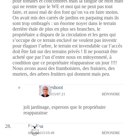
pour tomates et concombres mais la fatigue de mon mari
qui ne rentre que le WE et moi qui ne peut pas tout
faire, et aussi mal de dos font qu’on va en faire moins.
On avait mis des carrés de jardins en parpaing mais ils
sont trop ombragés : un énorme noyer dans le terrain
derrière étale de plus en plus ses branches, le
propriétaire a disparu de la circulation et les gens qui
s’occupe de ce terrain enclavé ne veulent pas investir
pour élaguer l’arbre, le terrain est invendable car l’accès
doit être fait sur des terrains privés ! Il ne pourrait être
acheté que par l’un d’entre nous en mitoyenneté, à
condition que ce propriétaire réapparaisse un jour !!!!
Nous avons aussi des framboisiers, des fraisiers, des
muriers, des arbres fruitiers qui donnent mais peu.
Bernieshoot
04/04/2015/07:21
RÉPONDRE
joli jardinage, esperons que le propriétaire
reapparaisse
Koalisa
01/04/2015/10:49
RÉPONDRE