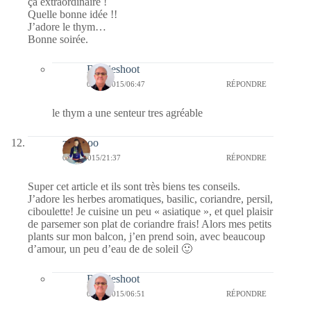
ça extraordinaire !
Quelle bonne idée !!
J’adore le thym…
Bonne soirée.
Bernieshoot
04/04/2015/06:47
RÉPONDRE
le thym a une senteur tres agréable
zazaboo
01/04/2015/21:37
RÉPONDRE
Super cet article et ils sont très biens tes conseils.
J’adore les herbes aromatiques, basilic, coriandre, persil,
ciboulette! Je cuisine un peu « asiatique », et quel plaisir
de parsemer son plat de coriandre frais! Alors mes petits
plants sur mon balcon, j’en prend soin, avec beaucoup
d’amour, un peu d’eau de de soleil 🙂
Bernieshoot
04/04/2015/06:51
RÉPONDRE