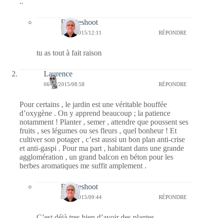
..
Bernieshoot
14/04/2015/12:11
RÉPONDRE
tu as tout à fait raison
Laurence
06/04/2015/08:58
RÉPONDRE
Pour certains , le jardin est une véritable bouffée
d’oxygène . On y apprend beaucoup ; la patience
notamment ! Planter , semer , attendre que poussent ses
fruits , ses légumes ou ses fleurs , quel bonheur ! Et
cultiver son potager , c’est aussi un bon plan anti-crise
et anti-gaspi . Pour ma part , habitant dans une grande
agglomération , un grand balcon en béton pour les
herbes aromatiques me suffit amplement .
Bernieshoot
07/04/2015/09:44
RÉPONDRE
C’est déjà tres bien d’avoir des plantes