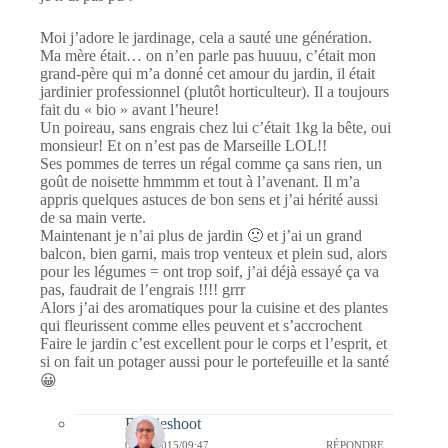
Moi j’adore le jardinage, cela a sauté une génération.
Ma mère était… on n’en parle pas huuuu, c’était mon
grand-père qui m’a donné cet amour du jardin, il était
jardinier professionnel (plutôt horticulteur). Il a toujours
fait du « bio » avant l’heure!
Un poireau, sans engrais chez lui c’était 1kg la bête, oui
monsieur! Et on n’est pas de Marseille LOL!!
Ses pommes de terres un régal comme ça sans rien, un
goût de noisette hmmmm et tout à l’avenant. Il m’a
appris quelques astuces de bon sens et j’ai hérité aussi
de sa main verte.
Maintenant je n’ai plus de jardin 🙁 et j’ai un grand
balcon, bien garni, mais trop venteux et plein sud, alors
pour les légumes = ont trop soif, j’ai déjà essayé ça va
pas, faudrait de l’engrais !!!! grrr
Alors j’ai des aromatiques pour la cuisine et des plantes
qui fleurissent comme elles peuvent et s’accrochent
Faire le jardin c’est excellent pour le corps et l’esprit, et
si on fait un potager aussi pour le portefeuille et la santé
😀
Bernieshoot
07/04/2015/09:47
RÉPONDRE