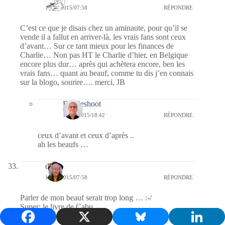
15/01/2015/07:58
RÉPONDRE
C’est ce que je disais chez un aminaute, pour qu’il se
vende il a fallut en arriver-là, les vrais fans sont ceux
d’avant… Sur ce tant mieux pour les finances de
Charlie… Non pas HT le Charlie d’hier, en Belgique
encore plus dur… après qui achètera encore, ben les
vrais fans… quant au beauf, comme tu dis j’en connais
sur la blogo, sourire…. merci, JB
Bernieshoot
15/01/2015/18:42
RÉPONDRE
ceux d’avant et ceux d’après ..
ah les beaufs …
dom
15/01/2015/07:58
RÉPONDRE
Parler de mon beauf serait trop long … :-/
Super; le livre de Cabu.