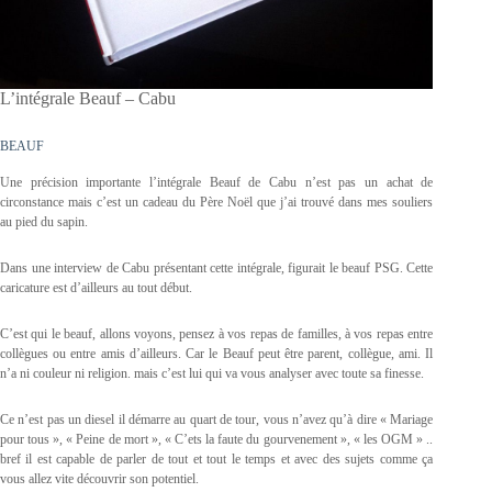
L’intégrale Beauf – Cabu
BEAUF
Une précision importante l’intégrale Beauf de Cabu n’est pas un achat de
circonstance mais c’est un cadeau du Père Noël que j’ai trouvé dans mes souliers
au pied du sapin.
Dans une interview de Cabu présentant cette intégrale, figurait le beauf PSG. Cette
caricature est d’ailleurs au tout début.
C’est qui le beauf, allons voyons, pensez à vos repas de familles, à vos repas entre
collègues ou entre amis d’ailleurs. Car le Beauf peut être parent, collègue, ami. Il
n’a ni couleur ni religion. mais c’est lui qui va vous analyser avec toute sa finesse.
Ce n’est pas un diesel il démarre au quart de tour, vous n’avez qu’à dire « Mariage
pour tous », « Peine de mort », « C’ets la faute du gourvenement », « les OGM » ..
bref il est capable de parler de tout et tout le temps et avec des sujets comme ça
vous allez vite découvrir son potentiel.