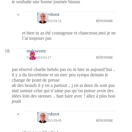
te souhaite une bonne journée bisous
Bernieshoot
15/01/2015/19:12
RÉPONDRE
et bien tu as été courageuse et chanceuse,moi je ne
l’ai toujours pas
maloween
15/01/2015/14:17
RÉPONDRE
pas réservé charlie hebdo pas eu ni hier ni aujourd’hui ..
il y a du favoritisme et un mec peu sympa demain je
change de point de presse
ah des beaufs il y en a partout .. j en ai deux ils sont pas
mal surtout celui qui n’aime pas qu’on puisse avoir des
idées loin des siennes .. faut faire avec ! allez à plus bon
jeudi
Bernieshoot
15/01/2015/19:05
RÉPONDRE