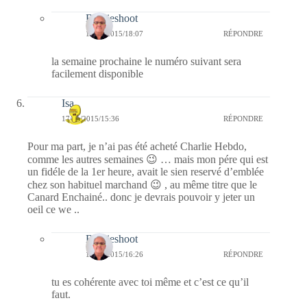
Bernieshoot
17/01/2015/18:07
RÉPONDRE
la semaine prochaine le numéro suivant sera
facilement disponible
Isa
17/01/2015/15:36
RÉPONDRE
Pour ma part, je n’ai pas été acheté Charlie Hebdo,
comme les autres semaines 😉 … mais mon pére qui est
un fidéle de la 1er heure, avait le sien reservé d’emblée
chez son habituel marchand 😉 , au même titre que le
Canard Enchainé.. donc je devrais pouvoir y jeter un
oeil ce we ..
Bernieshoot
17/01/2015/16:26
RÉPONDRE
tu es cohérente avec toi même et c’est ce qu’il
faut.