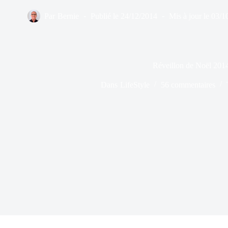
Par
Bernie
Publié le
24/12/2014
Mis à jour le
03/1
Réveillon de Noël 201
Dans
LifeStyle
56 commentaires