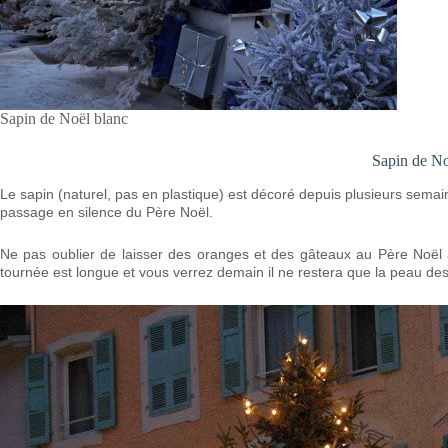
Sapin de Noël blanc
Sapin de N
Le sapin (naturel, pas en plastique) est décoré depuis plusieurs semaine
passage en silence du Père Noël.
Ne pas oublier de laisser des oranges et des gâteaux au Père Noël a
tournée est longue et vous verrez demain il ne restera que la peau des 