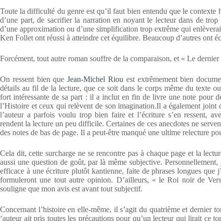
Toute la difficulté du genre est qu’il faut bien entendu que le contexte h
d’une part, de sacrifier la narration en noyant le lecteur dans de trop
d’une approximation ou d’une simplification trop extrême qui enlèverai
Ken Follet ont réussi à atteindre cet équilibre. Beaucoup d’autres ont é
Forcément, tout autre roman souffre de la comparaison, et « Le dernier 
On ressent bien que
Jean-Michel Riou
est extrêmement bien documenté
détails au fil de la lecture, que ce soit dans le corps même du texte o
fort intéressante de sa part : il a inclut en fin de livre une note pour d
l’Histoire et ceux qui relèvent de son imagination.Il a également joint
l’auteur a parfois voulu trop bien faire et l’écriture s’en ressent, a
rendent la lecture un peu difficile. Certaines de ces anecdotes ne servent 
des notes de bas de page. Il a peut-être manqué une ultime relecture pou
Cela dit, cette surcharge ne se rencontre pas à chaque page et la lectur
aussi une question de goût, par là même subjective. Personnellement, je 
efficace à une écriture plutôt kantienne, faite de phrases longues que 
formuleront une tout autre opinion. D’ailleurs, « le Roi noir de Ver
souligne que mon avis est avant tout subjectif.
Concernant l’histoire en elle-même, il s’agit du quatrième et dernier t
‘auteur ait pris toutes les précautions pour qu’un lecteur qui lirait ce