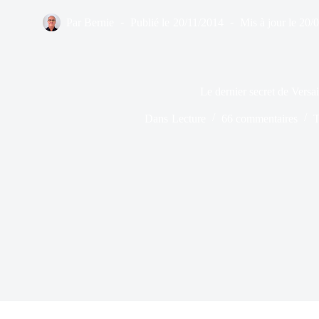
Par
Bernie
Publié le
20/11/2014
Mis à jour le
20/
Le dernier secret de Versai
Dans
Lecture
66 commentaires
T