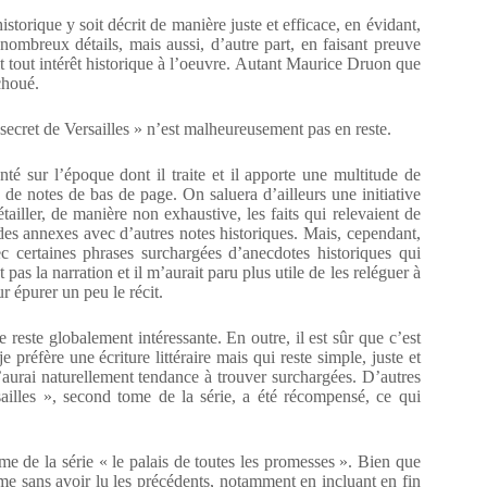
istorique y soit décrit de manière juste et efficace, en évidant,
 nombreux détails, mais aussi, d’autre part, en faisant preuve
t tout intérêt historique à l’oeuvre. Autant Maurice Druon que
choué.
secret de Versailles » n’est malheureusement pas en reste.
 sur l’époque dont il traite et il apporte une multitude de
u de notes de bas de page. On saluera d’ailleurs une initiative
étailler, de manière non exhaustive, les faits qui relevaient de
 des annexes avec d’autres notes historiques. Mais, cependant,
vec certaines phrases surchargées d’anecdotes historiques qui
pas la narration et il m’aurait paru plus utile de les reléguer à
r épurer un peu le récit.
e reste globalement intéressante. En outre, il est sûr que c’est
préfère une écriture littéraire mais qui reste simple, juste et
j’aurai naturellement tendance à trouver surchargées. D’autres
sailles », second tome de la série, a été récompensé, ce qui
ome de la série « le palais de toutes les promesses ». Bien que
 tome sans avoir lu les précédents, notamment en incluant en fin