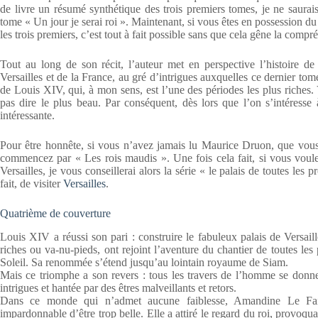
de livre un résumé synthétique des trois premiers tomes, je ne saura
tome « Un jour je serai roi ». Maintenant, si vous êtes en possession d
les trois premiers, c’est tout à fait possible sans que cela gêne la compré
Tout au long de son récit, l’auteur met en perspective l’histoire 
Versailles et de la France, au gré d’intrigues auxquelles ce dernier tom
de Louis XIV, qui, à mon sens, est l’une des périodes les plus riches.
pas dire le plus beau. Par conséquent, dès lors que l’on s’intéresse
intéressante.
Pour être honnête, si vous n’avez jamais lu Maurice Druon, que vous 
commencez par « Les rois maudis ». Une fois cela fait, si vous voule
Versailles, je vous conseillerai alors la série « le palais de toutes les 
fait, de visiter
Versailles
.
Quatrième de couverture
Louis XIV a réussi son pari : construire le fabuleux palais de Versail
riches ou va-nu-pieds, ont rejoint l’aventure du chantier de toutes les 
Soleil. Sa renommée s’étend jusqu’au lointain royaume de Siam.
Mais ce triomphe a son revers : tous les travers de l’homme se donne
intrigues et hantée par des êtres malveillants et retors.
Dans ce monde qui n’admet aucune faiblesse, Amandine Le Faillon
impardonnable d’être trop belle. Elle a attiré le regard du roi, provoq