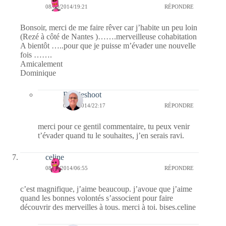
08/09/2014/19:21
RÉPONDRE
Bonsoir, merci de me faire rêver car j’habite un peu loin
(Rezé à côté de Nantes )…….merveilleuse cohabitation
A bientôt …..pour que je puisse m’évader une nouvelle
fois …….
Amicalement
Dominique
Bernieshoot
08/09/2014/22:17
RÉPONDRE
merci pour ce gentil commentaire, tu peux venir
t’évader quand tu le souhaites, j’en serais ravi.
celine
08/09/2014/06:55
RÉPONDRE
c’est magnifique, j’aime beaucoup. j’avoue que j’aime
quand les bonnes volontés s’associent pour faire
découvrir des merveilles à tous. merci à toi. bises.celine