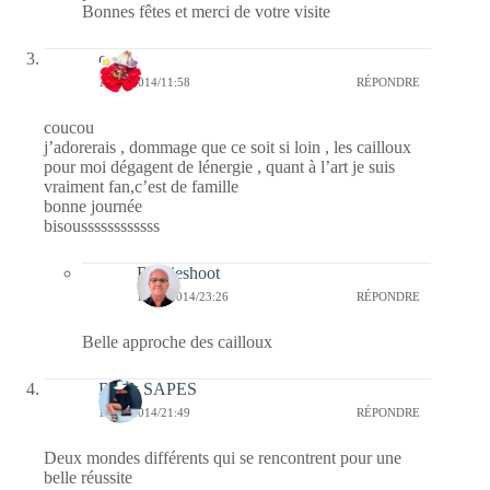
Bonnes fêtes et merci de votre visite
cerise
16/10/2014/11:58
RÉPONDRE
coucou
j’adorerais , dommage que ce soit si loin , les cailloux
pour moi dégagent de lénergie , quant à l’art je suis
vraiment fan,c’est de famille
bonne journée
bisoussssssssssss
Bernieshoot
17/10/2014/23:26
RÉPONDRE
Belle approche des cailloux
Black SAPES
14/09/2014/21:49
RÉPONDRE
Deux mondes différents qui se rencontrent pour une
belle réussite