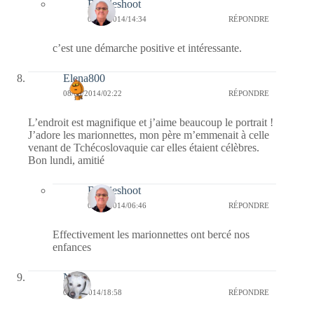
Bernieshoot
08/09/2014/14:34
RÉPONDRE
c’est une démarche positive et intéressante.
Elena800
08/09/2014/02:22
RÉPONDRE
L’endroit est magnifique et j’aime beaucoup le portrait !
J’adore les marionnettes, mon père m’emmenait à celle
venant de Tchécoslovaquie car elles étaient célèbres.
Bon lundi, amitié
Bernieshoot
08/09/2014/06:46
RÉPONDRE
Effectivement les marionnettes ont bercé nos
enfances
Nays
07/09/2014/18:58
RÉPONDRE