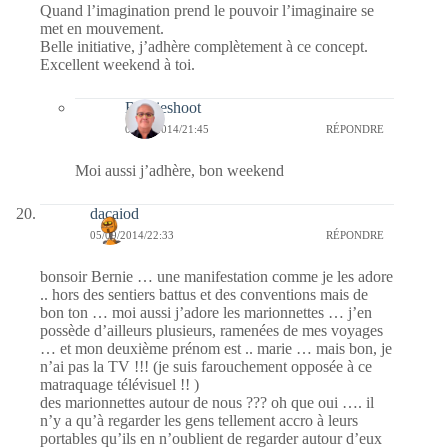
Quand l’imagination prend le pouvoir l’imaginaire se
met en mouvement.
Belle initiative, j’adhère complètement à ce concept.
Excellent weekend à toi.
Bernieshoot
06/09/2014/21:45
RÉPONDRE
Moi aussi j’adhère, bon weekend
dacaiod
05/09/2014/22:33
RÉPONDRE
bonsoir Bernie … une manifestation comme je les adore
.. hors des sentiers battus et des conventions mais de
bon ton … moi aussi j’adore les marionnettes … j’en
possède d’ailleurs plusieurs, ramenées de mes voyages
… et mon deuxième prénom est .. marie … mais bon, je
n’ai pas la TV !!! (je suis farouchement opposée à ce
matraquage télévisuel !! )
des marionnettes autour de nous ??? oh que oui …. il
n’y a qu’à regarder les gens tellement accro à leurs
portables qu’ils en n’oublient de regarder autour d’eux