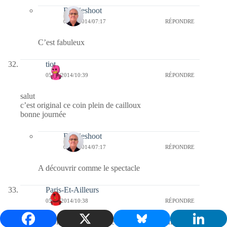
Bernieshoot
06/09/2014/07:17
RÉPONDRE
C’est fabuleux
tiot
05/09/2014/10:39
RÉPONDRE
salut
c’est original ce coin plein de cailloux
bonne journée
Bernieshoot
06/09/2014/07:17
RÉPONDRE
A découvrir comme le spectacle
Paris-Et-Ailleurs
05/09/2014/10:38
RÉPONDRE
Bonjour, joli composition avec les cailloux, bon week-