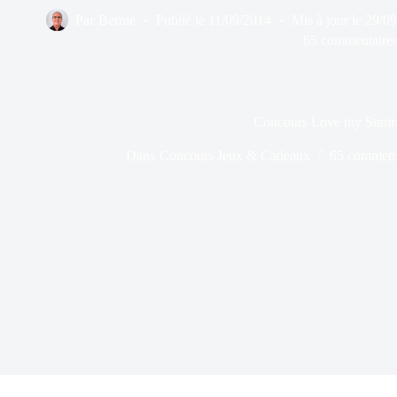
Par
Bernie
Publié le
11/09/2014
Mis à jour le
29/0
65 commentaire
Concours Love my Sum
Dans
Concours Jeux & Cadeaux
65 comment