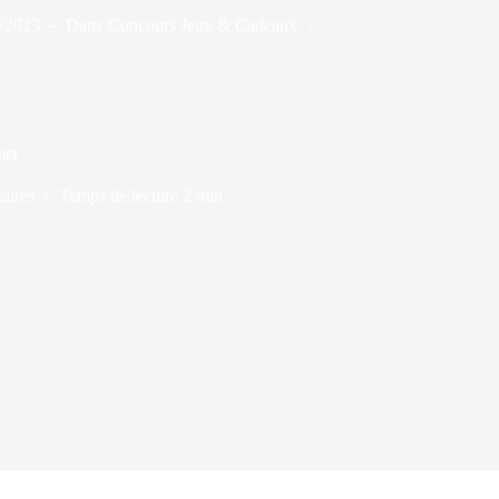
9/2023
Dans
Concours Jeux & Cadeaux
s
mer
aires
Temps de lecture
2 min