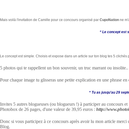
Mais voilà l'invitation de Camille pour ce concours organisé par
CupoNation
ne m'a
“ Le concept est 
Le concept est simple. Choisis et expose dans un article sur ton blog tes 5 clichés 
5 photos qui te rappellent un bon souvenir, un truc marrant ou insolite..
Pour chaque image tu glisseras une petite explication en une phrase en 
“ Tu as jusqu'au 29 sep
Invites 5 autres blogueuses (ou blogueurs !) à participer au concours e
Photobox de 26 pages, d'une valeur de 39,95 euros :
http://www.photob
Donc si vous participez à ce concours après avoir lu mon article merci d
Blog.