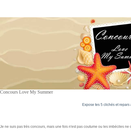
Concours Love My Summer
Expose tes 5 clichés et repars 
Je ne suis pas très concours, mais une fois n'est pas coutume ou les imbéciles ne 