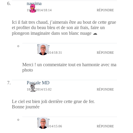
nassima
19/07/2014/18:14
RÉPONDRE
Ici il fait tres chaud, j’aimerais être au bout de cette grue
et profiter du beau bleu et de son air frais, faire un
plongeon imaginaire dans son blanc nuage ☁
Bernie
19/07/2014/18:31
RÉPONDRE
Merci ! un commentaire tout en harmonie avec ma
photo
Pascale MD
18/07/2014/15:02
RÉPONDRE
Le ciel est bien joli derrière cette grue de fer.
Bonne journée
Bernie
18/07/2014/15:06
RÉPONDRE