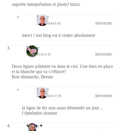
superbe interprétation et photo! bizzz
Bernie
21/07/2014/01:45
RÉPONDRE
merci ! ton blog est à visiter absolument
Denise
20/07/2014/13:31
RÉPONDRE
Deux lignes joliment vu dans le ciel. Une bien en place
et la blanche qui va s’effacer!
Bon dimanche, Bernie
Bernie
20/07/2014/17:29
RÉPONDRE
la ligne de fer sera aussi démontée un jour ..
l’éphémère domine
♥ dom ♥