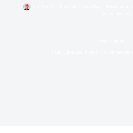
Par
Bernie
Publié le
21/05/2014
Mis à jour le
0
4 commentaires
Avenir durable
Dans
Chronique
,
Photos
4 commentaire