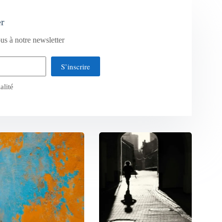
er
us à notre newsletter
S’inscrire
alité