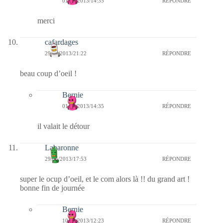
01/06/2013/14:35
RÉPONDRE
merci
cafardages
29/05/2013/21:22
RÉPONDRE
beau coup d’oeil !
Bernie
01/06/2013/14:35
RÉPONDRE
il valait le détour
Labaronne
29/05/2013/17:53
RÉPONDRE
super le ocup d’oeil, et le com alors là !! du grand art !
bonne fin de journée
Bernie
10/06/2013/12:23
RÉPONDRE