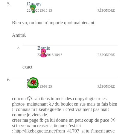
Droopy
22/06/2013/10:13
RÉPONDRE
Bien vu, on loue n’importe quoi maintenant.
Amitié.
Bernie
22/06/2013/18:13
RÉPONDRE
exact
nessa
02/06/2013/09:35
RÉPONDRE
coucou 🙂 ah tiens tu mets des coupyrihgt sur tes
photos maintenant 🙂 du boulot en sus mais tu fais bien
! connais tu likeabaguette ? c’est vraiment pas mal!
comme je viens de
creer ma page fb ça lui donne un petit coup de puce 🙂
si tu veux increaser la tienne c’est ici
: http://likebaguette.net/from_41707 si tu t’inscrit aevc