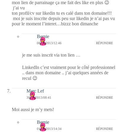
mon lien de parrainage ça me fait des like en plus 😉
j’ai vu
ton profil/cv sur likedin tu es calé dans ton domaine!!!
moi je suis inscrite depuis peu sur likedin je n’ai pas vu
pour le moment l’interet…bizzz bon dimanche
Bernie
08/06/2013/12:46
RÉPONDRE
je me suis inscrit via ton lien …
LinkedIn c’est vraiment pour le côté professionnel
.. dans mon domaine .. j’ai quelques années de
recul 😉
Marc Lef
30/05/2013/08:41
RÉPONDRE
Moi aussi je m’y mets!
Bernie
01/06/2013/14:34
RÉPONDRE