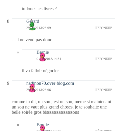
tu loues tes livres ?
Gérard
29/05/2013/23:09
RÉPONDRE
…il ne vend pas donc
Bernie
01/06/2013/14:34
RÉPONDRE
il va falloir négocier
nadinou70.over-blog.com
29/05/2013/23:06
RÉPONDRE
comme tu dit, un sou , est un sou, meme si maintenant
un sou ne vaut plus grand choses, je te souhaite une
belle soirée gros bisssssssssssssssous
Bernie