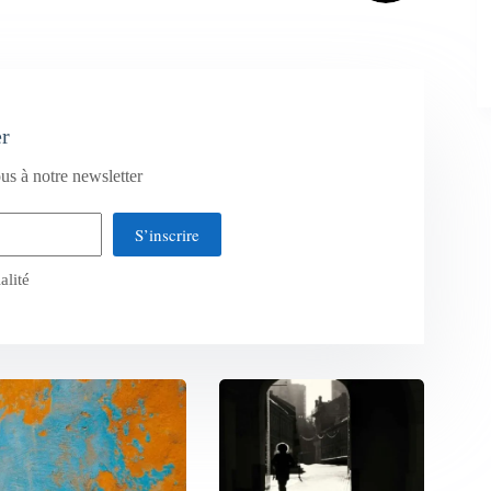
er
us à notre newsletter
S’inscrire
alité