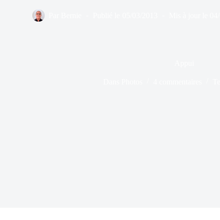
Par
Bernie
Publié le
05/03/2013
Mis à jour le
04
Appui
Dans
Photos
4 commentaires
Te