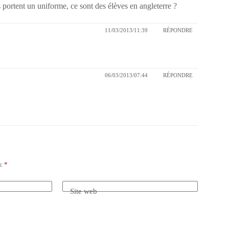
s portent un uniforme, ce sont des élèves en angleterre ?
11/03/2013/11:39
RÉPONDRE
06/03/2013/07:44
RÉPONDRE
ec
*
Site web