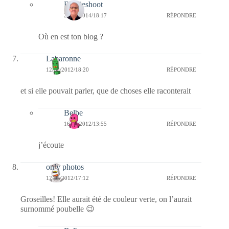
Bernieshoot
21/12/2014/18:17
RÉPONDRE
Où en est ton blog ?
Labaronne
12/09/2012/18:20
RÉPONDRE
et si elle pouvait parler, que de choses elle raconterait
Belbe
16/09/2012/13:55
RÉPONDRE
j’écoute
only photos
12/09/2012/17:12
RÉPONDRE
Groseilles! Elle aurait été de couleur verte, on l’aurait
surnommé poubelle 😉