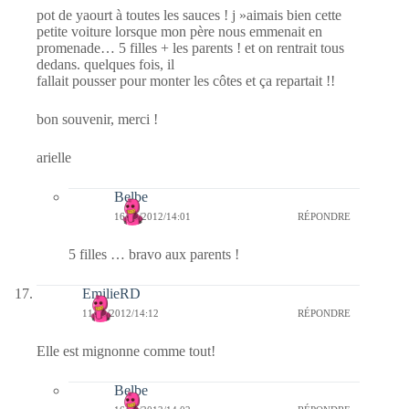
pot de yaourt à toutes les sauces ! j »aimais bien cette
petite voiture lorsque mon père nous emmenait en
promenade… 5 filles + les parents ! et on rentrait tous
dedans. quelques fois, il
fallait pousser pour monter les côtes et ça repartait !!
bon souvenir, merci !
arielle
Belbe
16/09/2012/14:01
RÉPONDRE
5 filles … bravo aux parents !
EmilieRD
11/09/2012/14:12
RÉPONDRE
Elle est mignonne comme tout!
Belbe