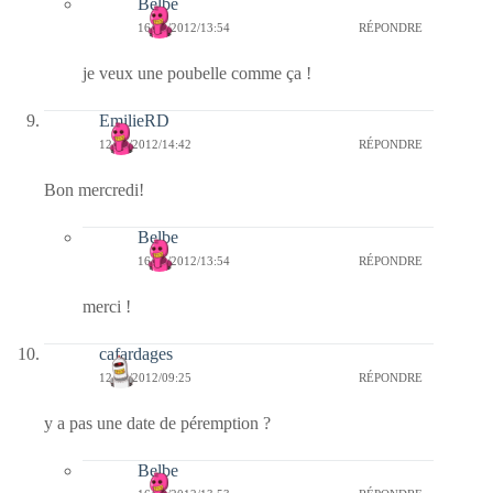
Belbe
16/09/2012/13:54
RÉPONDRE
je veux une poubelle comme ça !
EmilieRD
12/09/2012/14:42
RÉPONDRE
Bon mercredi!
Belbe
16/09/2012/13:54
RÉPONDRE
merci !
cafardages
12/09/2012/09:25
RÉPONDRE
y a pas une date de péremption ?
Belbe