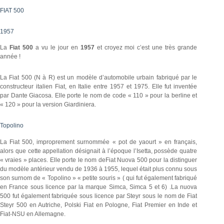
FIAT 500
1957
La
Fiat 500
a vu le jour en
1957
et croyez moi c’est une très grande
année !
La Fiat 500 (N à R) est un modèle d’automobile urbain fabriqué par le
constructeur italien Fiat, en Italie entre 1957 et 1975. Elle fut inventée
par Dante Giacosa. Elle porte le nom de code « 110 » pour la berline et
« 120 » pour la version Giardiniera.
Topolino
La Fiat 500, improprement surnommée « pot de yaourt » en français,
alors que cette appellation désignait à l’époque l’Isetta, possède quatre
« vraies » places. Elle porte le nom deFiat Nuova 500 pour la distinguer
du modèle antérieur vendu de 1936 à 1955, lequel était plus connu sous
son surnom de « Topolino » « petite souris » ( qui fut également fabriqué
en France sous licence par la marque Simca, Simca 5 et 6) .La nuova
500 fut également fabriquée sous licence par Steyr sous le nom de Fiat
Steyr 500 en Autriche, Polski Fiat en Pologne, Fiat Premier en Inde et
Fiat-NSU en Allemagne.