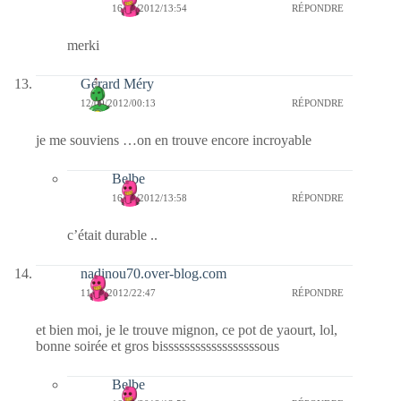
16/09/2012/13:54
RÉPONDRE
merki
Gérard Méry
12/09/2012/00:13
RÉPONDRE
je me souviens …on en trouve encore incroyable
Belbe
16/09/2012/13:58
RÉPONDRE
c’était durable ..
nadinou70.over-blog.com
11/09/2012/22:47
RÉPONDRE
et bien moi, je le trouve mignon, ce pot de yaourt, lol,
bonne soirée et gros bissssssssssssssssssous
Belbe