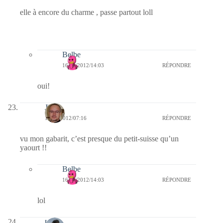
elle à encore du charme , passe partout loll
Belbe
16/09/2012/14:03
RÉPONDRE
oui!
Jj
11/09/2012/07:16
RÉPONDRE
vu mon gabarit, c’est presque du petit-suisse qu’un
yaourt !!
Belbe
16/09/2012/14:03
RÉPONDRE
lol
telos