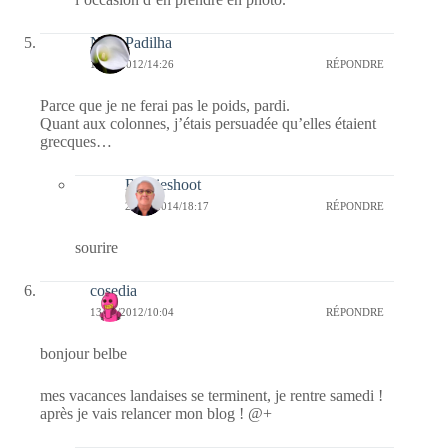
Nina Padilha
16/09/2012/14:26
RÉPONDRE
Parce que je ne ferai pas le poids, pardi.
Quant aux colonnes, j’étais persuadée qu’elles étaient
grecques…
Bernieshoot
21/12/2014/18:17
RÉPONDRE
sourire
cosedia
13/09/2012/10:04
RÉPONDRE
bonjour belbe
mes vacances landaises se terminent, je rentre samedi !
après je vais relancer mon blog ! @+