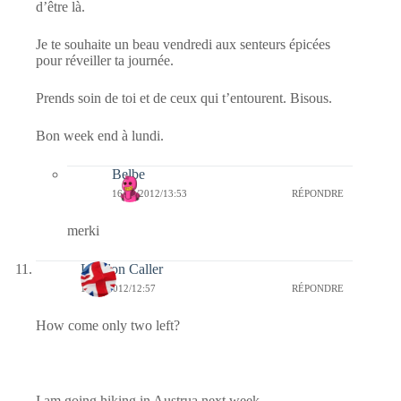
d’être là.
Je te souhaite un beau vendredi aux senteurs épicées
pour réveiller ta journée.
Prends soin de toi et de ceux qui t’entourent. Bisous.
Bon week end à lundi.
Belbe
16/09/2012/13:53
RÉPONDRE
merki
London Caller
14/09/2012/12:57
RÉPONDRE
How come only two left?
I am going hiking in Austrua next week.