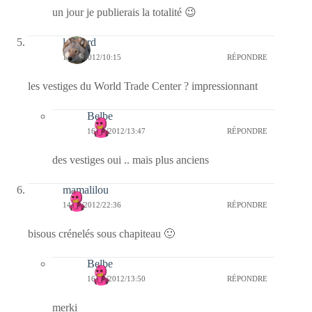
un jour je publierais la totalité 😉
louvard
15/09/2012/10:15
RÉPONDRE
les vestiges du World Trade Center ? impressionnant
Belbe
16/09/2012/13:47
RÉPONDRE
des vestiges oui .. mais plus anciens
mamalilou
14/09/2012/22:36
RÉPONDRE
bisous crénelés sous chapiteau 🙂
Belbe
16/09/2012/13:50
RÉPONDRE
merki