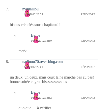
mamalilou
14/09/2012/22:32
RÉPONDRE
bisous crénelés sous chapiteau!!
Belbe
16/09/2012/13:50
RÉPONDRE
merki
nadinou70.over-blog.com
14/09/2012/22:01
RÉPONDRE
un deux, un deux, mais ceux la ne marche pas au pas!
bonne soirée et gros bisssssssssssous
Belbe
16/09/2012/13:52
RÉPONDRE
quoique … à vérifier