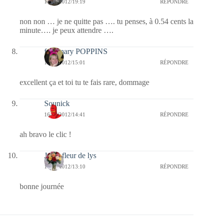
16/05/2012/19:19
RÉPONDRE
non non … je ne quitte pas …. tu penses, à 0.54 cents la
minute…. je peux attendre ….
fabymary POPPINS
16/05/2012/15:01
RÉPONDRE
excellent ça et toi tu te fais rare, dommage
Sounick
16/05/2012/14:41
RÉPONDRE
ah bravo le clic !
Jaffy-fleur de lys
16/05/2012/13:10
RÉPONDRE
bonne journée