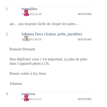
mamalilou
29/05/2012/22:40
RÉPONDRE
aïe… pas toujours facile de choper les pales…
Johanna Davy (Auteur, poète, parolière)
18/05/2012/00:50
RÉPONDRE
Bonsoir Bernard,
Ben dépêchez vous c’est important, ya plus de piles
dans l’appareil photo LOL
Bonne soirée à toi, bises
Johanna
mariposa
17/05/2012/15:12
RÉPONDRE