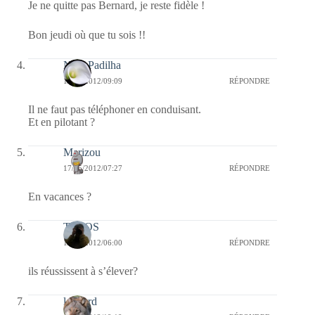
Je ne quitte pas Bernard, je reste fidèle !
Bon jeudi où que tu sois !!
Nina Padilha
17/05/2012/09:09
RÉPONDRE
Il ne faut pas téléphoner en conduisant.
Et en pilotant ?
Marizou
17/05/2012/07:27
RÉPONDRE
En vacances ?
TELOS
17/05/2012/06:00
RÉPONDRE
ils réussissent à s’élever?
louvard