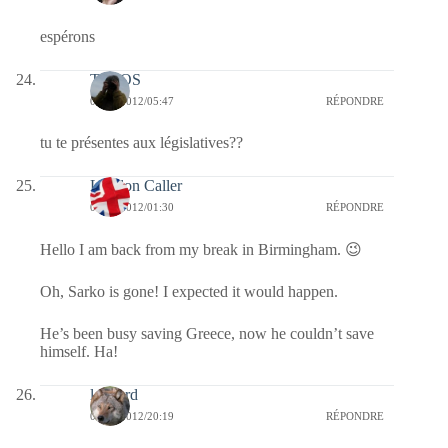
espérons
TELOS
09/05/2012/05:47
RÉPONDRE
tu te présentes aux législatives??
London Caller
09/05/2012/01:30
RÉPONDRE
Hello I am back from my break in Birmingham. 😉
Oh, Sarko is gone! I expected it would happen.
He’s been busy saving Greece, now he couldn’t save
himself. Ha!
louvard
08/05/2012/20:19
RÉPONDRE