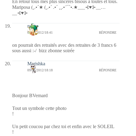
En retour tous mes plus sincères bisous à toutes et tous.
Mariposa (¸.•´★ (¸.•´ .•´ ¸¸.•¨¯`•.★___⊰♥⊱__…
__⊰♥⊱
nessa
09/05/2012/18:41
RÉPONDRE
on pourrait des retraités avec des retraites de 3 francs 6
sous aussi :-/ bizz zbonne soirée
Marishka
09/05/2012/18:18
RÉPONDRE
Bonjour BVernard
Tout un symbole cette photo
!
Un petit coucou par chez toi et enfin avec le SOLEIL
!