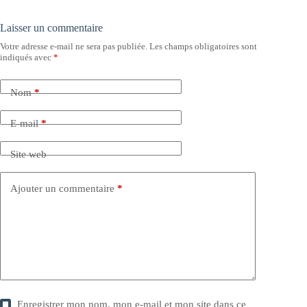
Laisser un commentaire
Votre adresse e-mail ne sera pas publiée.
Les champs obligatoires sont
indiqués avec
*
Nom
*
E-mail
*
Site web
Ajouter un commentaire
*
Enregistrer mon nom, mon e-mail et mon site dans ce