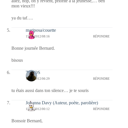
allez, hop, on y revient, priorité à la jeunesse,… ben
mon vieux!!!
ya du taf….
mariposa/couette
15/05/2012/08:16
RÉPONDRE
Bonne journée Bernard.
bisous
TELOS
15/05/2012/06:29
RÉPONDRE
tu étais aussi dans ton silence… je te souris
Johanna Davy (Auteur, poète, parolière)
15/05/2012/00:12
RÉPONDRE
Bonsoir Bernard,