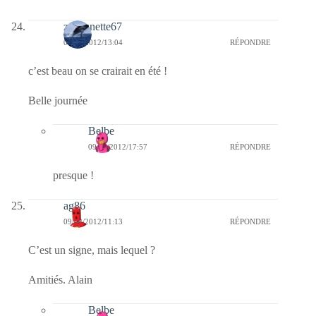
zazounette67
09/02/2012/13:04
RÉPONDRE
c’est beau on se crairait en été !
Belle journée
Belbe
09/02/2012/17:57
RÉPONDRE
presque !
ag86
09/02/2012/11:13
RÉPONDRE
C’est un signe, mais lequel ?
Amitiés. Alain
Belbe