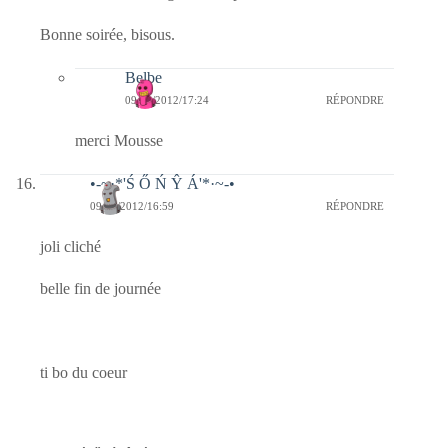
Bonne soirée, bisous.
Belbe
09/02/2012/17:24
RÉPONDRE
merci Mousse
•-~·*'Ś Ő Ń Ŷ Á'*·~-•
09/02/2012/16:59
RÉPONDRE
joli cliché
belle fin de journée
ti bo du coeur