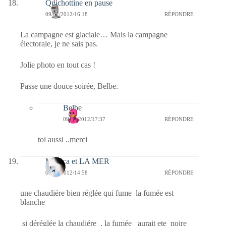
Quichottine en pause
09/02/2012/16:18
RÉPONDRE
La campagne est glaciale… Mais la campagne
électorale, je ne sais pas.
Jolie photo en tout cas !
Passe une douce soirée, Belbe.
Belbe
09/02/2012/17:37
RÉPONDRE
toi aussi ..merci
Monica et LA MER
09/02/2012/14:58
RÉPONDRE
une chaudiére bien réglée qui fume la fumée est
blanche
si déréglée la chaudiére , la fumée aurait ete noire