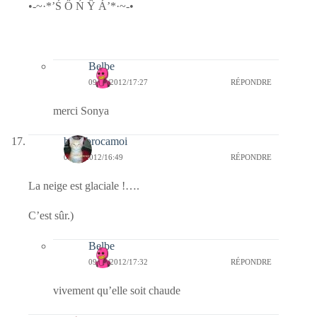
•-~·*’Ś Ő Ń Ŷ Á’*·~-•
Belbe
09/02/2012/17:27
RÉPONDRE
merci Sonya
bricabrocamoi
09/02/2012/16:49
RÉPONDRE
La neige est glaciale !….
C’est sûr.)
Belbe
09/02/2012/17:32
RÉPONDRE
vivement qu’elle soit chaude