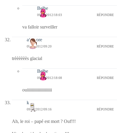
Belbe
09/02/2012/18:03
RÉPONDRE
va falloir surveiller
afaurore
09/02/2012/09:20
RÉPONDRE
trèèèèèès glacial
Belbe
09/02/2012/18:08
RÉPONDRE
ouiiiiiiiiiiiiiiiiiiiii
k
09/02/2012/09:16
RÉPONDRE
Ah, le roi – papé est mort ? Ouf!!!