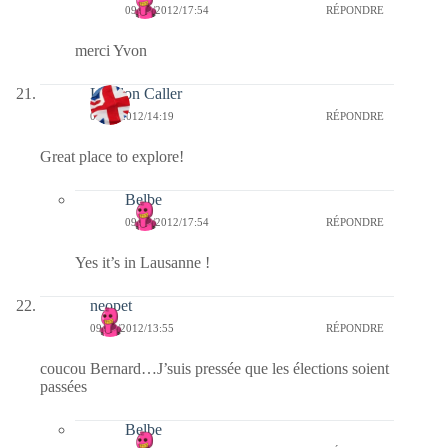
09/02/2012/17:54
RÉPONDRE
merci Yvon
London Caller
09/02/2012/14:19
RÉPONDRE
Great place to explore!
Belbe
09/02/2012/17:54
RÉPONDRE
Yes it’s in Lausanne !
neopet
09/02/2012/13:55
RÉPONDRE
coucou Bernard…J’suis pressée que les élections soient
passées
Belbe