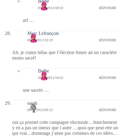
Belbe
09/02/2012/18:02
RÉPONDRE
arf …
Marc Lefrançois
09/02/2012/10:19
RÉPONDRE
Ah, je crains hélas que l’élection future ait un caractère
moins sacré!
Belbe
09/02/2012/18:02
RÉPONDRE
une sacrée …
sarah
09/02/2012/09:53
RÉPONDRE
oui ça promet cette campagne electorale…franchement
y en a pas un mieux que l autre …quoi que peut etre un
qui vrai…dommage j’aime pas certaines de ces idées…