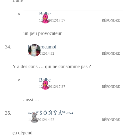
Lune
Belbe
12/01/2012/17:37
RÉPONDRE
un peu provocateur
bricabrocamoi
11/01/2012/14:32
RÉPONDRE
Y a des cons … qui ne consomme pas ?
Belbe
12/01/2012/17:37
RÉPONDRE
aussi …
•-~·*'Ś Ő Ń Ŷ Á'*·~-•
11/01/2012/14:22
RÉPONDRE
ça dépend