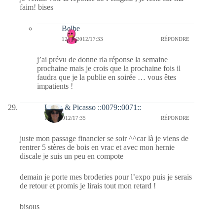
faim! bises
Belbe
12/01/2012/17:33
RÉPONDRE
j’ai prévu de donne rla réponse la semaine
prochaine mais je crois que la prochaine fois il
faudra que je la publie en soirée … vous êtes
impatients !
Linda & Picasso ::0079::0071::
11/01/2012/17:35
RÉPONDRE
juste mon passage financier se soir ^^car là je viens de
rentrer 5 stères de bois en vrac et avec mon hernie
discale je suis un peu en compote
demain je porte mes broderies pour l’expo puis je serais
de retour et promis je lirais tout mon retard !
bisous