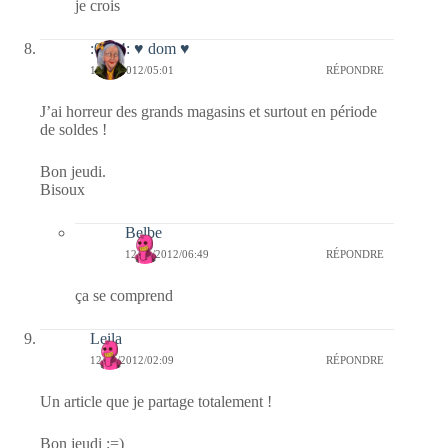
je crois
:0014: ♥ dom ♥
12/01/2012/05:01
RÉPONDRE
J’ai horreur des grands magasins et surtout en période
de soldes !
Bon jeudi.
Bisoux
Belbe
12/01/2012/06:49
RÉPONDRE
ça se comprend
Leila
12/01/2012/02:09
RÉPONDRE
Un article que je partage totalement !
Bon jeudi ;=)