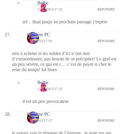
Belbe
12/01/2012/17:32
RÉPONDRE
arf .. final jusqu’au prochain passage j’espère
Caroline PC
11/01/2012/17:59
RÉPONDRE
rien à acheter et les soldes d’ici n’ont rien
d’extraordinaire, pas besoin de se précipiter! Le graf est
un peu sévère, ce qui est c… c’est de payer si cher le
reste du temps! lol bises
Belbe
12/01/2012/17:32
RÉPONDRE
il est un peu provocateur
Caroline PC
11/01/2012/17:57
RÉPONDRE
je venais voir la réponse de l’énigme , je reste sur ma