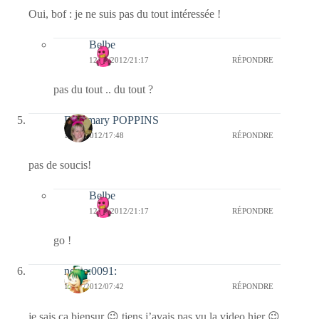
Oui, bof : je ne suis pas du tout intéressée !
Belbe
12/01/2012/21:17
RÉPONDRE
pas du tout .. du tout ?
Fabymary POPPINS
12/01/2012/17:48
RÉPONDRE
pas de soucis!
Belbe
12/01/2012/21:17
RÉPONDRE
go !
nessa:0091:
12/01/2012/07:42
RÉPONDRE
je sais ça biensur 😉 tiens j’avais pas vu la video hier 😉