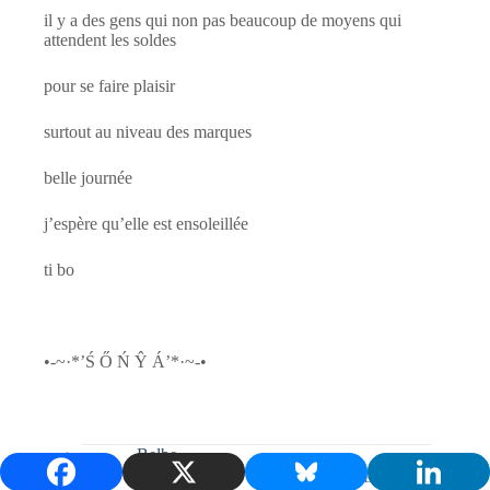
il y a des gens qui non pas beaucoup de moyens qui
attendent les soldes
pour se faire plaisir
surtout au niveau des marques
belle journée
j’espère qu’elle est ensoleillée
ti bo
•-~·*’Ś Ő Ń Ŷ Á’*·~-•
Belbe
12/01/2012/17:37
RÉPONDRE