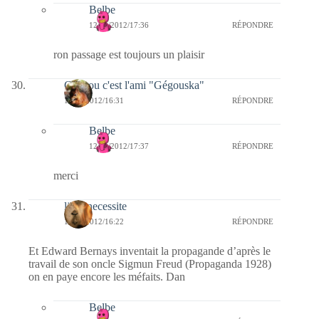
Belbe
12/01/2012/17:36
RÉPONDRE
ron passage est toujours un plaisir
Coucou c'est l'ami "Gégouska"
11/01/2012/16:31
RÉPONDRE
Belbe
12/01/2012/17:37
RÉPONDRE
merci
libre necessite
11/01/2012/16:22
RÉPONDRE
Et Edward Bernays inventait la propagande d’après le
travail de son oncle Sigmun Freud (Propaganda 1928)
on en paye encore les méfaits. Dan
Belbe