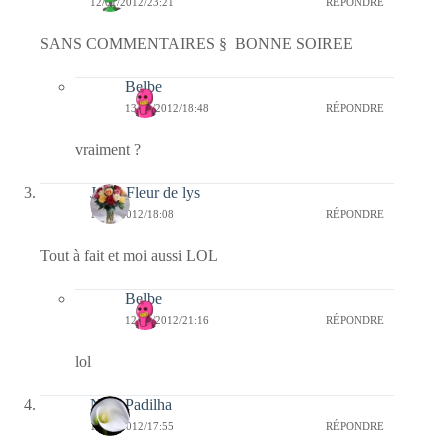
12/01/2012/23:21
RÉPONDRE
SANS COMMENTAIRES § BONNE SOIREE
Belbe
13/01/2012/18:48
RÉPONDRE
vraiment ?
Jaffy-Fleur de lys
12/01/2012/18:08
RÉPONDRE
Tout à fait et moi aussi LOL
Belbe
12/01/2012/21:16
RÉPONDRE
lol
Nina Padilha
12/01/2012/17:55
RÉPONDRE