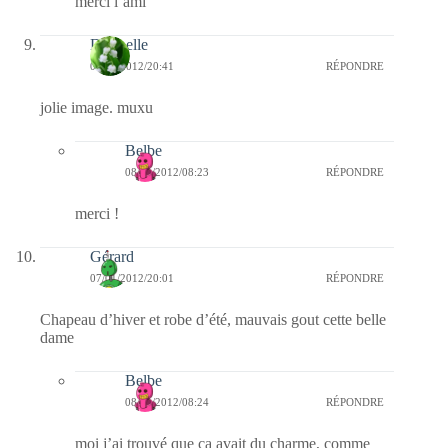
merci l’ami
Dani-elle
07/01/2012/20:41
RÉPONDRE
jolie image. muxu
Belbe
08/01/2012/08:23
RÉPONDRE
merci !
Gérard
07/01/2012/20:01
RÉPONDRE
Chapeau d’hiver et robe d’été, mauvais gout cette belle
dame
Belbe
08/01/2012/08:24
RÉPONDRE
moi j’ai trouvé que ça avait du charme, comme