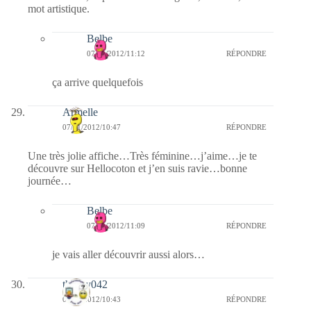
mot artistique.
Belbe
07/01/2012/11:12
RÉPONDRE
ça arrive quelquefois
Armelle
07/01/2012/10:47
RÉPONDRE
Une très jolie affiche…Très féminine…j’aime…je te
découvre sur Hellocoton et j’en suis ravie…bonne
journée…
Belbe
07/01/2012/11:09
RÉPONDRE
je vais aller découvrir aussi alors…
thierry042
07/01/2012/10:43
RÉPONDRE