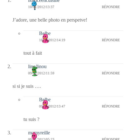
noviceencuisine
10/01/2012/13:37
RÉPONDRE
J’adore, une belle photo en perspetve!
Belbe
10/01/2012/14:19
RÉPONDRE
tout à fait
line/linou
09/01/2012/11:59
RÉPONDRE
si si je suis ….
Belbe
09/01/2012/13:47
RÉPONDRE
tu suis ?
mamyreille
08/01/2012/05:23
RÉPONDRE