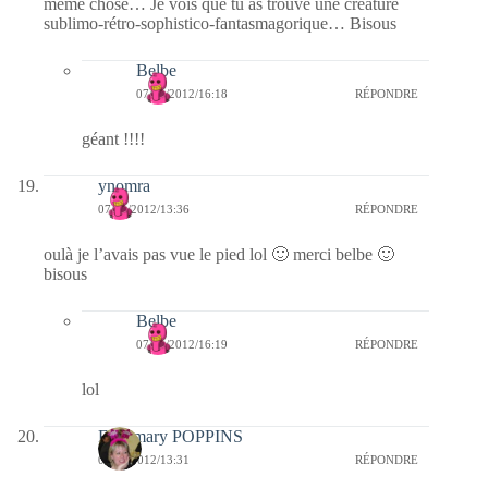
même chose… Je vois que tu as trouvé une créature
sublimo-rétro-sophistico-fantasmagorique… Bisous
Belbe
07/01/2012/16:18
RÉPONDRE
géant !!!!
ynomra
07/01/2012/13:36
RÉPONDRE
oulà je l’avais pas vue le pied lol 🙂 merci belbe 🙂
bisous
Belbe
07/01/2012/16:19
RÉPONDRE
lol
Fabymary POPPINS
07/01/2012/13:31
RÉPONDRE