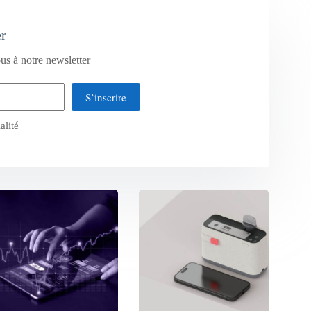
er
us à notre newsletter
S’inscrire
alité