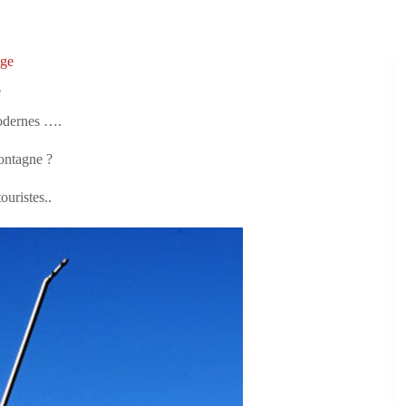
ige
e
odernes ….
ontagne ?
touristes..