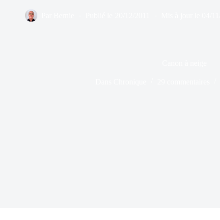
Par
Bernie
Publié le
20/12/2011
Mis à jour le
04/11
Canon à neige
Dans
Chronique
29 commentaires