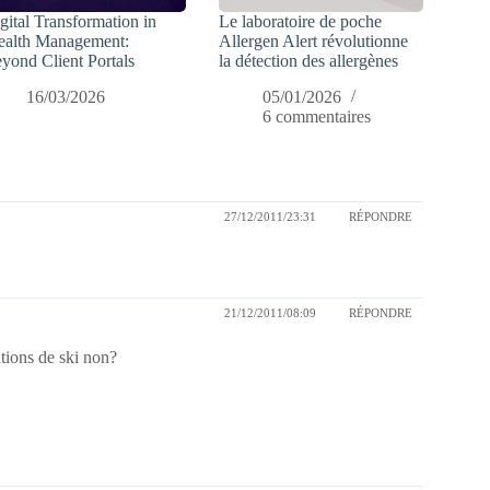
gital Transformation in
Le laboratoire de poche
alth Management:
Allergen Alert révolutionne
yond Client Portals
la détection des allergènes
16/03/2026
05/01/2026
6 commentaires
27/12/2011/23:31
RÉPONDRE
21/12/2011/08:09
RÉPONDRE
tions de ski non?