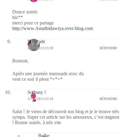
Douce soirée
biz**
merci pour ce partage
http://www.Amalbidawiya.over-blog.com
Domjade
12/06/2011/23:30
RÉPONDRE
Bonsoir,
Après une journée maussade avec du
vent ce soir il pleut *+*+*
So busy !
12/06/2011/23:16
RÉPONDRE
Salut ! Je viens de découvrir ton blog et je le trouve très
sympa. Super cet article sur les amoureux, c’est mignon
! Bonne soirée, à très vite
Belbe