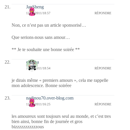
JanSheng
12/06/2011/18:57
RÉPONDRE
Non, ce n’est pas un article sponsorisé…
Que serions-nous sans amour…
** Je te souhaite une bonne soirée **
chacha
12/06/2011/18:54
RÉPONDRE
je dirais même « premiers amours », cela me rappelle
mon adolescence. Bonne soiréee
nadinou70.over-blog.com
12/06/2011/16:25
RÉPONDRE
les amoureux sont toujours seul au monde, et c’est tres
bien ainsi, bonne fin de journée et gros
bizzzzzzzzzzzous