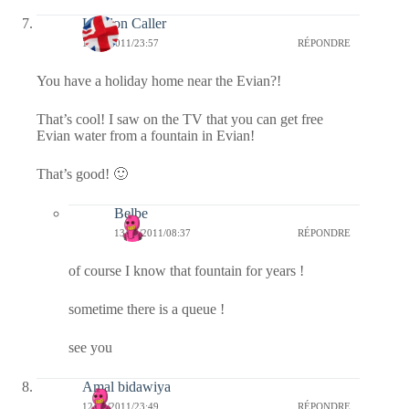
London Caller
12/06/2011/23:57
RÉPONDRE
You have a holiday home near the Evian?!
That’s cool! I saw on the TV that you can get free
Evian water from a fountain in Evian!
That’s good! 🙂
Belbe
13/06/2011/08:37
RÉPONDRE
of course I know that fountain for years !
sometime there is a queue !
see you
Amal bidawiya
12/06/2011/23:49
RÉPONDRE