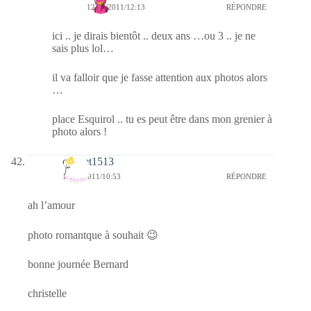
12/06/2011/12:13
RÉPONDRE
ici .. je dirais bientôt .. deux ans …ou 3 .. je ne
sais plus lol…
il va falloir que je fasse attention aux photos alors
…
place Esquirol .. tu es peut être dans mon grenier à
photo alors !
cricket1513
12/06/2011/10:53
RÉPONDRE
ah l’amour
photo romantque à souhait 😉
bonne journée Bernard
christelle