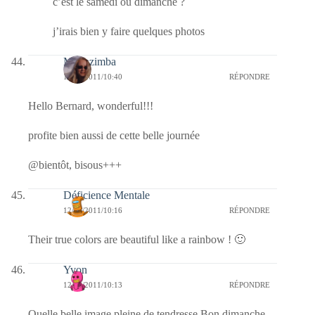
c’est le samedi ou dimanche ?
j’irais bien y faire quelques photos
Monazimba
12/06/2011/10:40
RÉPONDRE
Hello Bernard, wonderful!!!
profite bien aussi de cette belle journée
@bientôt, bisous+++
Déficience Mentale
12/06/2011/10:16
RÉPONDRE
Their true colors are beautiful like a rainbow ! 🙂
Yvon
12/06/2011/10:13
RÉPONDRE
Quelle belle image pleine de tendresse Bon dimanche,