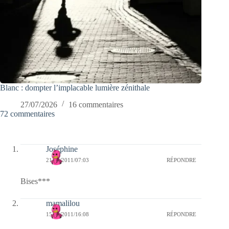
Blanc : dompter l’implacable lumière zénithale
27/07/2026
16 commentaires
72 commentaires
Joséphine
21/06/2011/07:03
RÉPONDRE
Bises***
mamalilou
15/06/2011/16:08
RÉPONDRE