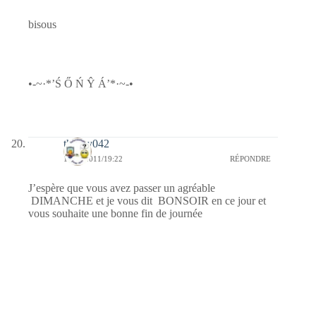
bisous
•-~·*’Ś Ő Ń Ŷ Á’*·~-•
thierry042
12/06/2011/19:22
RÉPONDRE
J’espère que vous avez passer un agréable
DIMANCHE et je vous dit BONSOIR en ce jour et
vous souhaite une bonne fin de journée