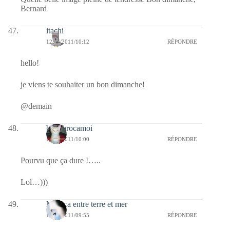
Bernard
itachi
12/06/2011/10:12
RÉPONDRE
hello!
je viens te souhaiter un bon dimanche!
@demain
bricabrocamoi
12/06/2011/10:00
RÉPONDRE
Pourvu que ça dure !…..
Lol…)))
Monica entre terre et mer
12/06/2011/09:55
RÉPONDRE