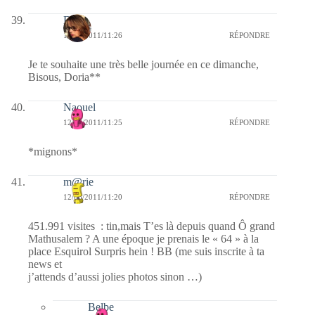
Doria
12/06/2011/11:26
RÉPONDRE
Je te souhaite une très belle journée en ce dimanche,
Bisous, Doria**
Naouel
12/06/2011/11:25
RÉPONDRE
*mignons*
m@rie
12/06/2011/11:20
RÉPONDRE
451.991 visites : tin,mais T’es là depuis quand Ô grand
Mathusalem ? A une époque je prenais le « 64 » à la
place Esquirol Surpris hein ! BB (me suis inscrite à ta
news et
j’attends d’aussi jolies photos sinon …)
Belbe