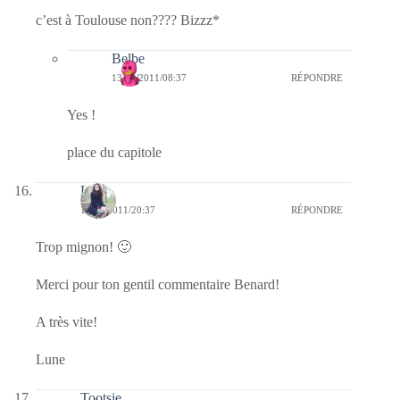
c’est à Toulouse non???? Bizzz*
Belbe
13/06/2011/08:37
RÉPONDRE
Yes !
place du capitole
Lune
12/06/2011/20:37
RÉPONDRE
Trop mignon! 🙂
Merci pour ton gentil commentaire Benard!
A très vite!
Lune
Tootsie