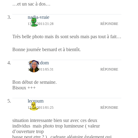
…et un sac à dos…
nadia-vraie
13/06/2011/21:28
RÉPONDRE
Très belle photo mais ils sont seuls mais pas tout à fait…
Bonne journée bernard et à bientôt.
:0014:dom
13/06/2011/05:31
RÉPONDRE
Bon début de semaine.
Bisoux +++
lecroum
13/06/2011/01:25
RÉPONDRE
situation interessante bien sur avec ces deux
individus mais photo trop lumineuse ( valeur
d’ouverture trop
basse peut etre ? ) , cadrage aléatoire également qui