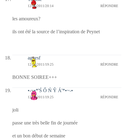
12/06/2011/20:14
RÉPONDRE
les amoureux?
ils ont été la source de l’inspiration de Peynet
agnesf
12/06/2011/19:25
RÉPONDRE
BONNE SOIREE+++
•-~•*'Ś Ő Ń Ŷ Á'*•~-•
12/06/2011/19:25
RÉPONDRE
joli
passe une très belle fin de journée
et un bon début de semaine