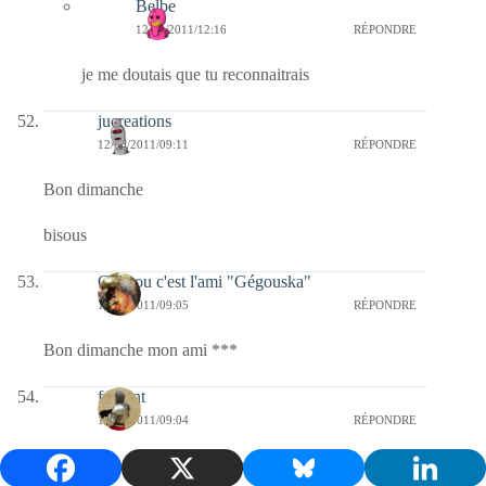
Belbe
12/06/2011/12:16
RÉPONDRE
je me doutais que tu reconnaitrais
jucreations
12/06/2011/09:11
RÉPONDRE
Bon dimanche
bisous
Coucou c'est l'ami "Gégouska"
12/06/2011/09:05
RÉPONDRE
Bon dimanche mon ami ***
fulgent
12/06/2011/09:04
RÉPONDRE
un couple à trois en fin de compte ,dimanchissime