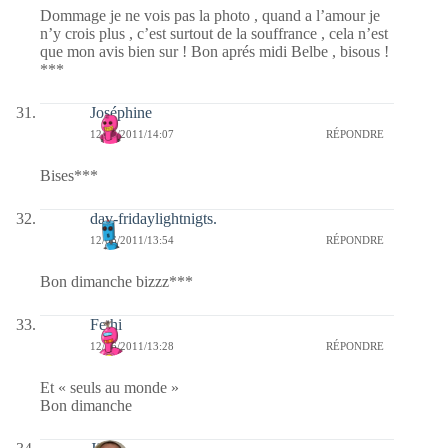
Dommage je ne vois pas la photo , quand a l’amour je
n’y crois plus , c’est surtout de la souffrance , cela n’est
que mon avis bien sur ! Bon aprés midi Belbe , bisous !
***
Joséphine
12/06/2011/14:07
RÉPONDRE
Bises***
dav-fridaylightnigts.
12/06/2011/13:54
RÉPONDRE
Bon dimanche bizzz***
Fethi
12/06/2011/13:28
RÉPONDRE
Et « seuls au monde »
Bon dimanche