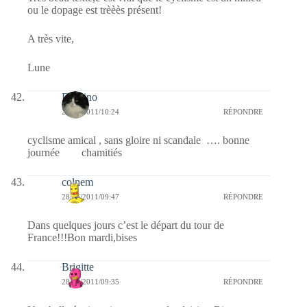
ou le dopage est trèèès présent!
A très vite,
Lune
Domino
28/06/2011/10:24
RÉPONDRE
cyclisme amical , sans gloire ni scandale …. bonne
journée chamitiés
colnem
28/06/2011/09:47
RÉPONDRE
Dans quelques jours c’est le départ du tour de
France!!!Bon mardi,bises
Brigitte
28/06/2011/09:35
RÉPONDRE