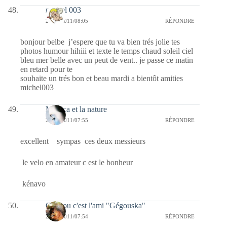
michel 003
28/06/2011/08:05
RÉPONDRE
bonjour belbe j’espere que tu va bien trés jolie tes
photos humour hihiii et texte le temps chaud soleil ciel
bleu mer belle avec un peut de vent.. je passe ce matin
en retard pour te
souhaite un trés bon et beau mardi a bientôt amities
michel003
Monica et la nature
28/06/2011/07:55
RÉPONDRE
excellent sympas ces deux messieurs
le velo en amateur c est le bonheur
kénavo
Coucou c'est l'ami "Gégouska"
28/06/2011/07:54
RÉPONDRE