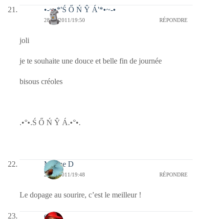
•-~•*'Ś Ő Ń Ŷ Á'*•~-•
28/06/2011/19:50
RÉPONDRE
joli
je te souhaite une douce et belle fin de journée
bisous créoles
.•°•.Ś Ő Ń Ŷ Á.•°•.
Marine D
28/06/2011/19:48
RÉPONDRE
Le dopage au sourire, c’est le meilleur !
ema