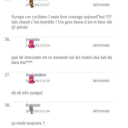
28/06/2011/13:37
RÉPONDRE
Sympa ces cyclistes ! mais bon courage aujourd’hui !!!!
fais chaud c’est horrible ! Un gros bisou à toi et bien sûr
@ presto
ynomra
28/06/2011/13:24
RÉPONDRE
que de rencontre en ce moment sur les routes dsa fait du
bien biz***
Joelaindien
28/06/2011/12:59
RÉPONDRE
eh eh très sympa!
fontaine
28/06/2011/11:44
RÉPONDRE
ça roule toujours ?