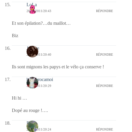
LoLa
28/06/2011/20:43
RÉPONDRE
Et son épilation?…du maillot…
Biz
Jacinte
28/06/2011/20:40
RÉPONDRE
Ils sont mignons les papys et le vélo ça conserve !
bricabrocamoi
28/06/2011/20:29
RÉPONDRE
Hi hi …
Dopé au rouge !….
Elo
28/06/2011/20:24
RÉPONDRE