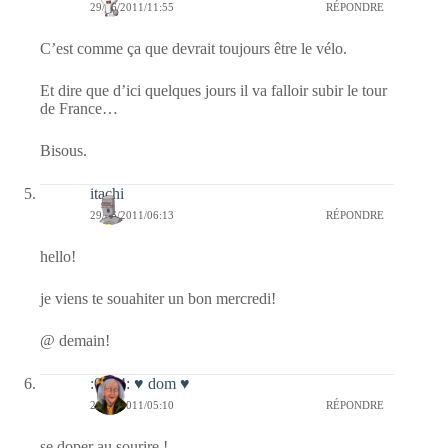
29/06/2011/11:55
RÉPONDRE
C’est comme ça que devrait toujours être le vélo.
Et dire que d’ici quelques jours il va falloir subir le tour
de France…
Bisous.
itachi
29/06/2011/06:13
RÉPONDRE
hello!
je viens te souahiter un bon mercredi!
@ demain!
:0014: ♥ dom ♥
29/06/2011/05:10
RÉPONDRE
se doper au sourire !