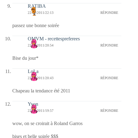
RATIBA
22/06/2011/22:13
RÉPONDRE
passez une bonne soirée
OMVM - recettespreferees
22/06/2011/20:54
RÉPONDRE
Bise du jour*
LoLa
22/06/2011/20:43
RÉPONDRE
Chapeau la tendance été 2011
Yvon
22/06/2011/19:57
RÉPONDRE
wow, on se croirait à Roland Garros
bises et belle soirée $$$