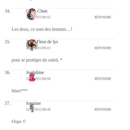
Onee-Chan
22/06/2011/09:42
RÉPONDRE
Les deux, ce sont des femmes…!
Jaffy-Fleur de lys
22/06/2011/09:23
RÉPONDRE
pour se protèger du soleil, *
Joséphine
22/06/2011/08:56
RÉPONDRE
bises***
fontaine
22/06/2011/08:46
RÉPONDRE
Oups !!