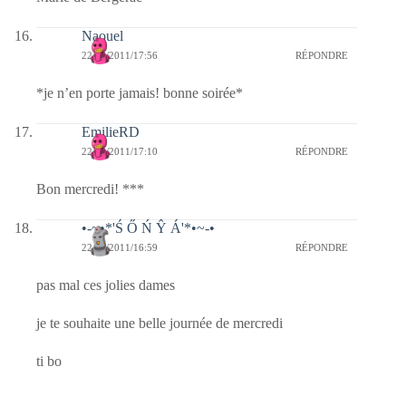
Naouel
22/06/2011/17:56
RÉPONDRE
*je n’en porte jamais! bonne soirée*
EmilieRD
22/06/2011/17:10
RÉPONDRE
Bon mercredi! ***
•-~•*'Ś Ő Ń Ŷ Á'*•~-•
22/06/2011/16:59
RÉPONDRE
pas mal ces jolies dames
je te souhaite une belle journée de mercredi
ti bo