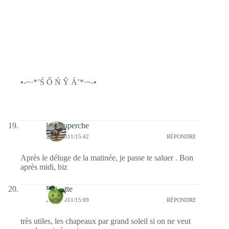
•-~·*’Ś Ő Ń Ŷ Á’*·~-•
laetiduperche
22/06/2011/15:42
RÉPONDRE
Après le déluge de la matinée, je passe te saluer . Bon
après midi, biz
Reinette
22/06/2011/15:09
RÉPONDRE
très utiles, les chapeaux par grand soleil si on ne veut