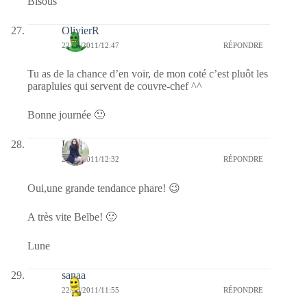
Bisous
OlivierR
22/06/2011/12:47
RÉPONDRE
Tu as de la chance d’en voir, de mon coté c’est pluôt les
parapluies qui servent de couvre-chef ^^
Bonne journée 🙂
Lune
22/06/2011/12:32
RÉPONDRE
Oui,une grande tendance phare! 😉
A très vite Belbe! 🙂
Lune
sanaa
22/06/2011/11:55
RÉPONDRE