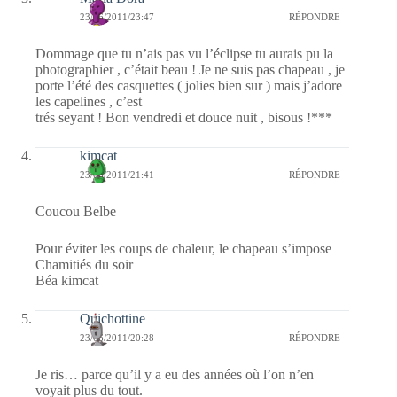
23/06/2011/23:47
RÉPONDRE
Dommage que tu n’ais pas vu l’éclipse tu aurais pu la
photographier , c’était beau ! Je ne suis pas chapeau , je
porte l’été des casquettes ( jolies bien sur ) mais j’adore
les capelines , c’est
trés seyant ! Bon vendredi et douce nuit , bisous !***
kimcat
23/06/2011/21:41
RÉPONDRE
Coucou Belbe
Pour éviter les coups de chaleur, le chapeau s’impose
Chamitiés du soir
Béa kimcat
Quichottine
23/06/2011/20:28
RÉPONDRE
Je ris… parce qu’il y a eu des années où l’on n’en
voyait plus du tout.