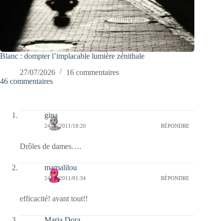
Blanc : dompter l’implacable lumière zénithale
27/07/2026
16 commentaires
46 commentaires
gina
24/06/2011/18:20
RÉPONDRE
Drôles de dames….
mamalilou
24/06/2011/01:34
RÉPONDRE
efficacité! avant tout!!
Maria Dora