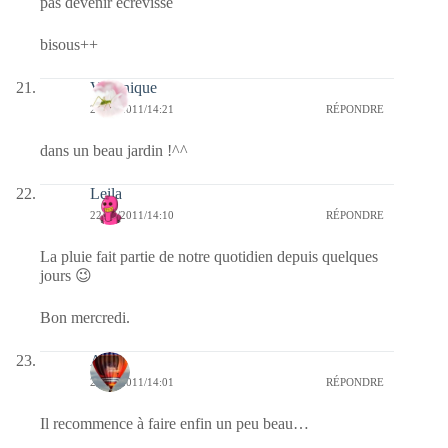
pas devenir écrevisse
bisous++
Véronique
22/06/2011/14:21
RÉPONDRE
dans un beau jardin !^^
Leila
22/06/2011/14:10
RÉPONDRE
La pluie fait partie de notre quotidien depuis quelques
jours 😉
Bon mercredi.
Ava
22/06/2011/14:01
RÉPONDRE
Il recommence à faire enfin un peu beau…