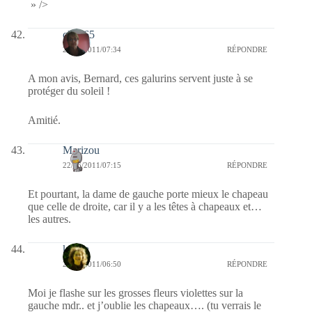
» />
clara65
22/06/2011/07:34
RÉPONDRE
A mon avis, Bernard, ces galurins servent juste à se
protéger du soleil !
Amitié.
Marizou
22/06/2011/07:15
RÉPONDRE
Et pourtant, la dame de gauche porte mieux le chapeau
que celle de droite, car il y a les têtes à chapeaux et…
les autres.
katara
22/06/2011/06:50
RÉPONDRE
Moi je flashe sur les grosses fleurs violettes sur la
gauche mdr.. et j’oublie les chapeaux…. (tu verrais le