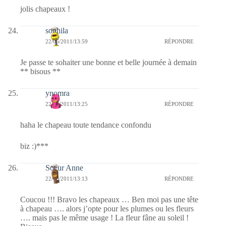
jolis chapeaux !
souhila
22/06/2011/13:59
RÉPONDRE
Je passe te sohaiter une bonne et belle journée à demain
** bisous **
ynomra
22/06/2011/13:25
RÉPONDRE
haha le chapeau toute tendance confondu
biz :)***
Soeur Anne
22/06/2011/13:13
RÉPONDRE
Coucou !!! Bravo les chapeaux … Ben moi pas une tête
à chapeau …. alors j’opte pour les plumes ou les fleurs
…. mais pas le même usage ! La fleur fâne au soleil !